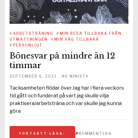
#
ARBETSTRÄNING
#
MIN RESA TILLBAKA FRÅN
UTMATTNINGEN
#
MIN VÄG TILLBAKA
#
PERSONLIGT
Bönesvar på mindre än 12
timmar
SEPTEMBER 6, 2021
AV
NINIS74
Tacksamheten flödar över.Jag har i flera veckors
tid gått och funderat på vart jag skulle vilja
praktisera/arbetsträna och var skulle jag kunna
göra
KOMMENTERA
FORTSÄTT LÄSA