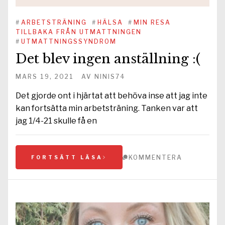
#
ARBETSTRÄNING
#
HÄLSA
#
MIN RESA
TILLBAKA FRÅN UTMATTNINGEN
#
UTMATTNINGSSYNDROM
Det blev ingen anställning :(
MARS 19, 2021
AV
NINIS74
Det gjorde ont i hjärtat att behöva inse att jag inte
kan fortsätta min arbetsträning. Tanken var att
jag 1/4-21 skulle få en
KOMMENTERA
FORTSÄTT LÄSA