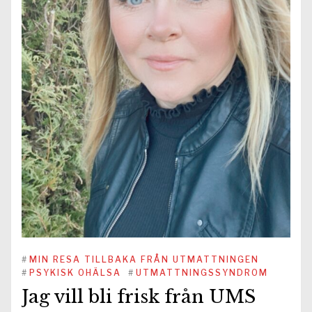
#
MIN RESA TILLBAKA FRÅN UTMATTNINGEN
#
PSYKISK OHÄLSA
#
UTMATTNINGSSYNDROM
Jag vill bli frisk från UMS