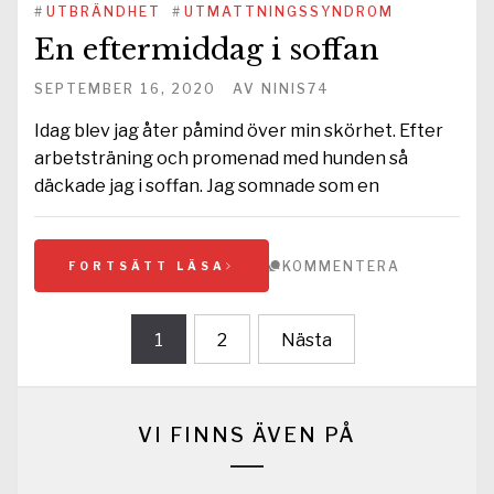
#
UTBRÄNDHET
#
UTMATTNINGSSYNDROM
En eftermiddag i soffan
SEPTEMBER 16, 2020
AV
NINIS74
Idag blev jag åter påmind över min skörhet. Efter
arbetsträning och promenad med hunden så
däckade jag i soffan. Jag somnade som en
KOMMENTERA
FORTSÄTT LÄSA
Sidnumrering
1
2
Nästa
för
inlägg
VI FINNS ÄVEN PÅ