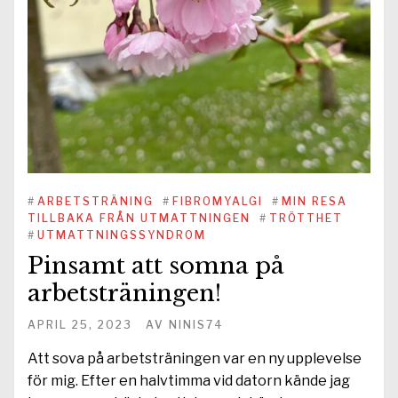
#
ARBETSTRÄNING
#
FIBROMYALGI
#
MIN RESA
TILLBAKA FRÅN UTMATTNINGEN
#
TRÖTTHET
#
UTMATTNINGSSYNDROM
Pinsamt att somna på
arbetsträningen!
APRIL 25, 2023
AV
NINIS74
Att sova på arbetsträningen var en ny upplevelse
för mig. Efter en halvtimma vid datorn kände jag