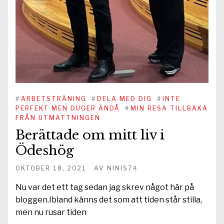
#
ARBETSTRÄNING
#
DELA MED DIG
#
INTE
PERFEKT MEN DUGER ÄNDÅ
#
MIN RESA TILLBAKA
FRÅN UTMATTNINGEN
Berättade om mitt liv i
Ödeshög
OKTOBER 18, 2021
AV
NINIS74
Nu var det ett tag sedan jag skrev något här på
bloggen.Ibland känns det som att tiden står stilla,
men nu rusar tiden