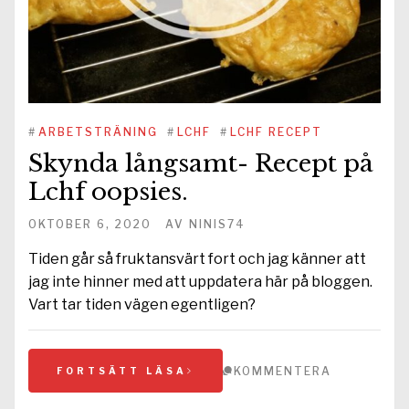
#
ARBETSTRÄNING
#
LCHF
#
LCHF RECEPT
Skynda långsamt- Recept på
Lchf oopsies.
OKTOBER 6, 2020
AV
NINIS74
Tiden går så fruktansvärt fort och jag känner att
jag inte hinner med att uppdatera här på bloggen.
Vart tar tiden vägen egentligen?
KOMMENTERA
FORTSÄTT LÄSA