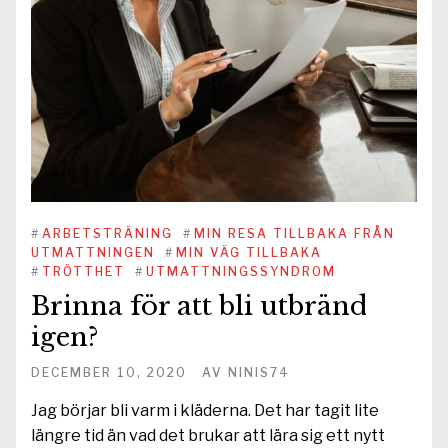
#
ARBETSTRÄNING
#
MIN RESA TILLBAKA FRÅN
UTMATTNINGEN
#
MIN VÄG TILLBAKA
#
TRÖTTHET
#
UTMATTNINGSSYNDROM
Brinna för att bli utbränd
igen?
DECEMBER 10, 2020
AV
NINIS74
Jag börjar bli varm i kläderna. Det har tagit lite
längre tid än vad det brukar att lära sig ett nytt