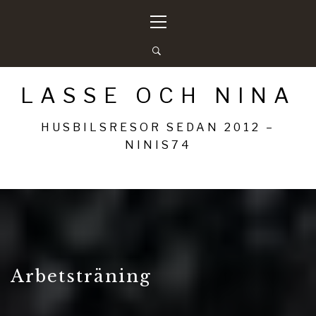
Hoppa
Primär
till
meny
innehåll
LASSE OCH NINA
HUSBILSRESOR SEDAN 2012 –
NINIS74
Arbetsträning