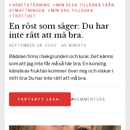
#
ARBETSTRÄNING
#
MIN RESA TILLBAKA FRÅN
UTMATTNINGEN
#
MIN VÄG TILLBAKA
#
TRÖTTHET
En röst som säger: Du har
inte rätt att må bra.
SEPTEMBER 28, 2020
AV
NINIS74
Rädslan finns i bakgrunden och lurar. Det känns
som att jag inte får må så här bra. En konstig
känsla av fruktan kommer över mig och viskar i
mitt öra: Du har inte rätt att må bra.
KOMMENTERA
FORTSÄTT LÄSA