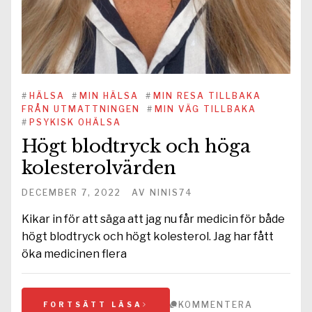
#
HÄLSA
#
MIN HÄLSA
#
MIN RESA TILLBAKA
FRÅN UTMATTNINGEN
#
MIN VÄG TILLBAKA
#
PSYKISK OHÄLSA
Högt blodtryck och höga
kolesterolvärden
DECEMBER 7, 2022
AV
NINIS74
Kikar in för att säga att jag nu får medicin för både
högt blodtryck och högt kolesterol. Jag har fått
öka medicinen flera
KOMMENTERA
FORTSÄTT LÄSA