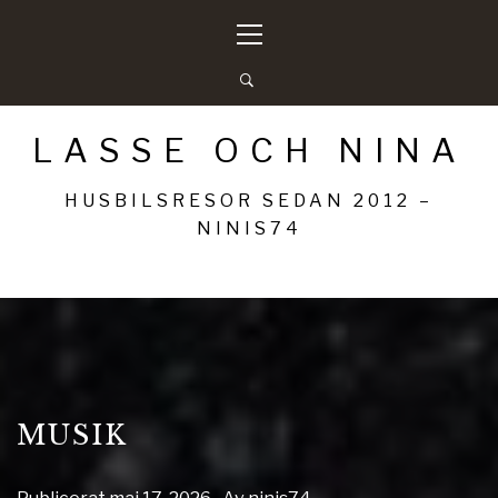
Hoppa
Primär
till
meny
innehåll
LASSE OCH NINA
HUSBILSRESOR SEDAN 2012 –
NINIS74
MUSIK