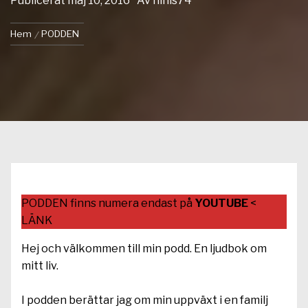
Publicerat
maj 10, 2016
Av
ninis74
Hem
PODDEN
PODDEN finns numera endast på
YOUTUBE
<
LÄNK
Hej och välkommen till min podd. En ljudbok om
mitt liv.
I podden berättar jag om min uppväxt i en familj