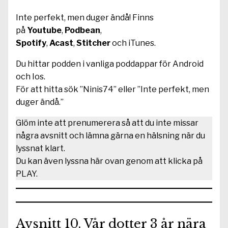
Inte perfekt, men duger ändå! Finns
på
Youtube
,
Podbean
,
Spotify
,
Acast
,
Stitcher
och iTunes.
Du hittar podden i vanliga poddappar för Android
och Ios.
För att hitta sök ”Ninis74” eller ”Inte perfekt, men
duger ändå.”
Glöm inte att prenumerera så att du inte missar
några avsnitt och lämna gärna en hälsning när du
lyssnat klart.
Du kan även lyssna här ovan genom att klicka på
PLAY.
Avsnitt 10. Vår dotter 3 år nära