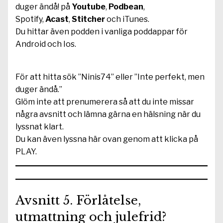
duger ändå! på
Youtube
,
Podbean
,
Spotify,
Acast
,
Stitcher
och iTunes.
Du hittar även podden i vanliga poddappar för
Android och Ios.
För att hitta sök ”Ninis74” eller ”Inte perfekt, men
duger ändå.”
Glöm inte att prenumerera så att du inte missar
några avsnitt och lämna gärna en hälsning när du
lyssnat klart.
Du kan även lyssna här ovan genom att klicka på
PLAY.
Avsnitt 5. Förlåtelse,
utmattning och julefrid?