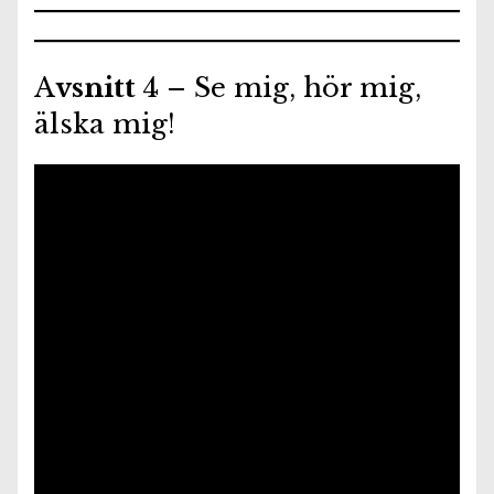
A
vsnitt
4 – Se mig, hör mig,
älska mig!