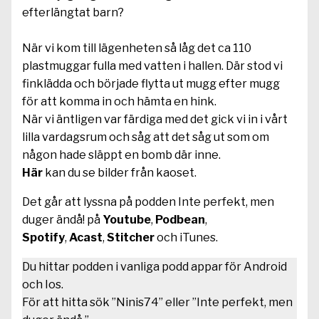
efterlängtat barn?
När vi kom till lägenheten så låg det ca 110
plastmuggar fulla med vatten i hallen. Där stod vi
finklädda och började flytta ut mugg efter mugg
för att komma in och hämta en hink.
När vi äntligen var färdiga med det gick vi in i vårt
lilla vardagsrum och såg att det såg ut som om
någon hade släppt en bomb där inne.
Här
kan du se bilder från kaoset.
Det går att lyssna på podden Inte perfekt, men
duger ändå! på
Youtube
,
Podbean
,
Spotify
,
Acast
,
Stitcher
och iTunes.
Du hittar podden i vanliga podd appar för Android
och Ios.
För att hitta sök ”Ninis74” eller ”Inte perfekt, men