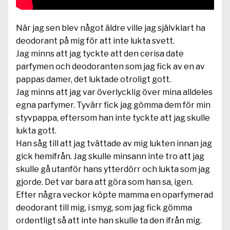
När jag sen blev något äldre ville jag självklart ha
deodorant på mig för att inte lukta svett.
Jag minns att jag tyckte att den cerisa date
parfymen och deodoranten som jag fick av en av
pappas damer, det luktade otroligt gott.
Jag minns att jag var överlycklig över mina alldeles
egna parfymer. Tyvärr fick jag gömma dem för min
styvpappa, eftersom han inte tyckte att jag skulle
lukta gott.
Han såg till att jag tvättade av mig lukten innan jag
gick hemifrån. Jag skulle minsann inte tro att jag
skulle gå utanför hans ytterdörr och lukta som jag
gjorde. Det var bara att göra som han sa, igen.
Efter några veckor köpte mamma en oparfymerad
deodorant till mig, i smyg, som jag fick gömma
ordentligt så att inte han skulle ta den ifrån mig.