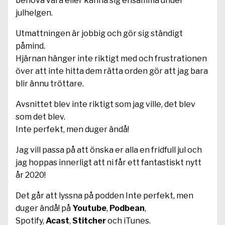
behöva vara eller känna sig ensamma under
julhelgen.
Utmattningen är jobbig och gör sig ständigt
påmind.
Hjärnan hänger inte riktigt med och frustrationen
över att inte hitta dem rätta orden gör att jag bara
blir ännu tröttare.
Avsnittet blev inte riktigt som jag ville, det blev
som det blev.
Inte perfekt, men duger ändå!
Jag vill passa på att önska er alla en fridfull jul och
jag hoppas innerligt att ni får ett fantastiskt nytt
år 2020!
Det går att lyssna på podden Inte perfekt, men
duger ändå! på
Youtube
,
Podbean
,
Spotify,
Acast
,
Stitcher
och iTunes.