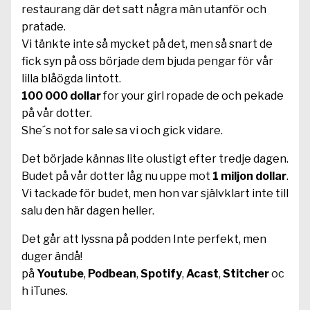
restaurang där det satt några män utanför och
pratade.
Vi tänkte inte så mycket på det, men så snart de
fick syn på oss började dem bjuda pengar för vår
lilla blåögda lintott.
100 000 dollar
for your girl ropade de och pekade
på vår dotter.
She´s not for sale sa vi och gick vidare.
Det började kännas lite olustigt efter tredje dagen.
Budet på vår dotter låg nu uppe mot
1 miljon dollar
.
Vi tackade för budet, men hon var självklart inte till
salu den här dagen heller.
Det går att lyssna på podden Inte perfekt, men
duger ändå!
på
Youtube
,
Podbean
,
Spotify
,
Acast
,
Stitcher
oc
h iTunes.