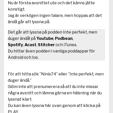
Nu är första avsnittet ute och det känns jätte
konstigt.
Jag är verkligen ingen talare, men hoppas att det
ändå går att lyssna på.
Det går att lyssna på podden Inte perfekt, men
duger ändå! på
Youtube
,
Podbean
,
Spotify
,
Acast
,
Stitcher
och iTunes.
Du hittar även podden i vanliga poddappar för
Android och Ios.
För att hitta sök ”Ninis74” eller ”Inte perfekt, men
duger ändå.”
Glöm inte att prenumerera så att du inte missar
några avsnitt och lämna gärna en hälsning när du
lyssnat klart.
Du kan även lyssna här ovan genom att klicka på
PLAY.