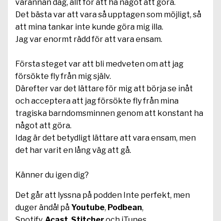
varannan dag, allt för att ha något att göra.
Det bästa var att vara så upptagen som möjligt, så
att mina tankar inte kunde göra mig illa.
Jag var enormt rädd för att vara ensam.
Första steget var att bli medveten om att jag
försökte fly från mig själv.
Därefter var det lättare för mig att börja se inåt
och acceptera att jag försökte fly från mina
tragiska barndomsminnen genom att konstant ha
något att göra.
Idag är det betydligt lättare att vara ensam, men
det har varit en lång väg att gå.
Känner du igen dig?
Det går att lyssna på podden Inte perfekt, men
duger ändå! på
Youtube
,
Podbean
,
Spotify,
Acast
,
Stitcher
och iTunes.