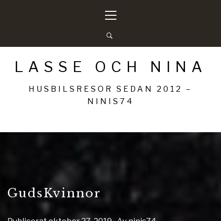
Hoppa
Primär
till
meny
innehåll
LASSE OCH NINA
HUSBILSRESOR SEDAN 2012 –
NINIS74
GudsKvinnor