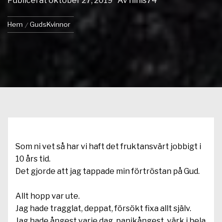
Publicerat
oktober 27, 2019
Av
ninis74
Hem
GudsKvinnor
Som ni vet så har vi haft det fruktansvärt jobbigt i
10 års tid.
Det gjorde att jag tappade min förtröstan på Gud.
Allt hopp var ute.
Jag hade tragglat, deppat, försökt fixa allt själv.
Jag hade ångest varje dag, panikångest, värk i hela