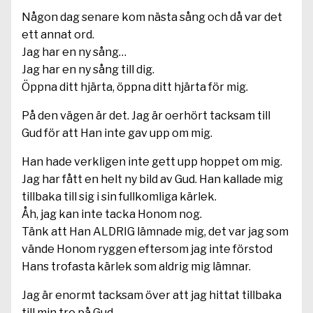
Någon dag senare kom nästa sång och då var det
ett annat ord.
Jag har en ny sång…
Jag har en ny sång till dig.
Öppna ditt hjärta, öppna ditt hjärta för mig.
På den vägen är det. Jag är oerhört tacksam till
Gud för att Han inte gav upp om mig.
Han hade verkligen inte gett upp hoppet om mig.
Jag har fått en helt ny bild av Gud. Han kallade mig
tillbaka till sig i sin fullkomliga kärlek.
Åh, jag kan inte tacka Honom nog.
Tänk att Han ALDRIG lämnade mig, det var jag som
vände Honom ryggen eftersom jag inte förstod
Hans trofasta kärlek som aldrig mig lämnar.
Jag är enormt tacksam över att jag hittat tillbaka
till min tro på Gud.