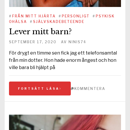
#
FRÅN MITT HJÄRTA
#
PERSONLIGT
#
PSYKISK
OHÄLSA
#
SJÄLVSKADEBETEENDE
Lever mitt barn?
SEPTEMBER 17, 2020
AV
NINIS74
För drygt en timme sen fick jag ett telefonsamtal
från min dotter. Hon hade enorm ångest och hon
ville bara bli hjälpt på
KOMMENTERA
FORTSÄTT LÄSA