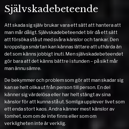
Självskadebeteende
Att skada sig själv brukar vara ett sätt att hantera att
man mår dåligt. Självskadebeteendet blir då ett sätt
att försöka stå ut med svåra känslor och tankar. Den
kroppsliga smärtan kan kännas lättare att uthärda än
det som känns jobbigt inuti. Men självskadebeteendet
gör bara att det känns bättre i stunden – på sikt mår
man ännu sämre.
De bekymmer och problem som gör att man skadar sig
kan se helt olika ut från person till person. En del
känner sig värdelösa eller har helt stängt av sina
känslor för att kunna stå ut. Somliga upplever livet som
ett enda stort kaos. Andra känner mest känslor av
tomhet, som om de inte finns eller som om
verkligheten inte är verklig.