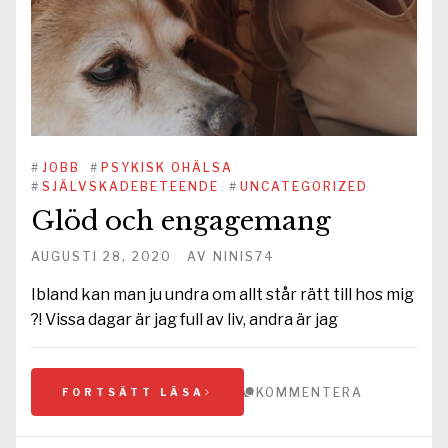
#
JOBB
#
PSYKISK OHÄLSA
#
SJÄLVSKADEBETEENDE
#
UNCATEGORIZED
Glöd och engagemang
AUGUSTI 28, 2020
AV
NINIS74
Ibland kan man ju undra om allt står rätt till hos mig
?! Vissa dagar är jag full av liv, andra är jag
KOMMENTERA
FORTSÄTT LÄSA