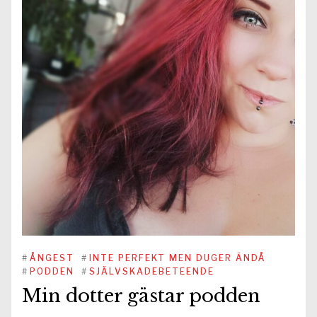
#
ÅNGEST
#
INTE PERFEKT MEN DUGER ÄNDÅ
#
PODDEN
#
SJÄLVSKADEBETEENDE
Min dotter gästar podden