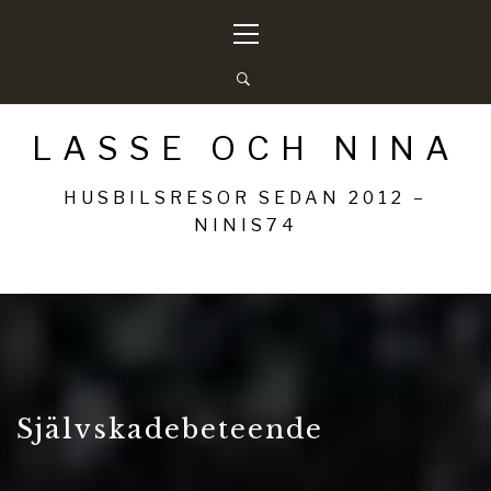
Hoppa
Primär
till
meny
innehåll
LASSE OCH NINA
HUSBILSRESOR SEDAN 2012 –
NINIS74
Självskadebeteende