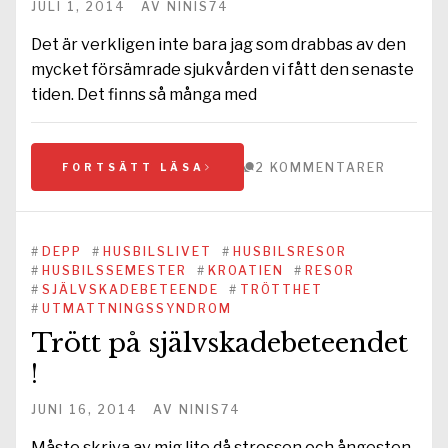
JULI 1, 2014
AV
NINIS74
Det är verkligen inte bara jag som drabbas av den
mycket försämrade sjukvården vi fått den senaste
tiden. Det finns så många med
2 KOMMENTARER
FORTSÄTT LÄSA
#
DEPP
#
HUSBILSLIVET
#
HUSBILSRESOR
#
HUSBILSSEMESTER
#
KROATIEN
#
RESOR
#
SJÄLVSKADEBETEENDE
#
TRÖTTHET
#
UTMATTNINGSSYNDROM
Trött på självskadebeteendet
!
JUNI 16, 2014
AV
NINIS74
Måste skriva av mig lite då stressen och ångesten