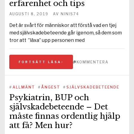
erfarenhet och tips
AUGUSTI 8, 2019
AV
NINIS74
Det är svårt för människor att förstå vad en tjej
med självskadebeteende går igenom, så dem som
tror att ”läxa” upp personen med
KOMMENTERA
FORTSÄTT LÄSA
#
ALLMÄNT
#
ÅNGEST
#
SJÄLVSKADEBETEENDE
Psykiatrin, BUP och
självskadebeteende – Det
måste finnas ordentlig hjälp
att få? Men hur?