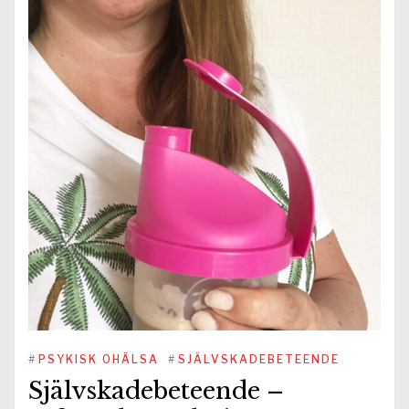
#
PSYKISK OHÄLSA
#
SJÄLVSKADEBETEENDE
Självskadebeteende –