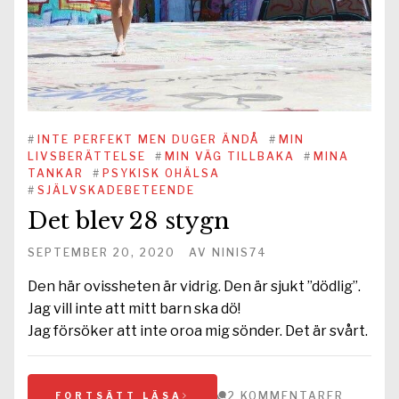
#
INTE PERFEKT MEN DUGER ÄNDÅ
#
MIN
LIVSBERÄTTELSE
#
MIN VÄG TILLBAKA
#
MINA
TANKAR
#
PSYKISK OHÄLSA
#
SJÄLVSKADEBETEENDE
Det blev 28 stygn
SEPTEMBER 20, 2020
AV
NINIS74
Den här ovissheten är vidrig. Den är sjukt ”dödlig”.
Jag vill inte att mitt barn ska dö!
Jag försöker att inte oroa mig sönder. Det är svårt.
2 KOMMENTARER
FORTSÄTT LÄSA