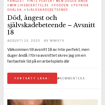
#
ÅNGEST
#
INTE PERFEKT MEN DUGER ÄNDÅ
#
MIN LIVSBERÄTTELSE
#
PODDEN
#
PSYKISK
OHÄLSA
#
SJÄLVSKADEBETEENDE
Död, ångest och
självskadebeteende – Avsnitt
18
AUGUSTI 19, 2020
AV
NINIS74
Välkommen till avsnitt 18 av Inte perfekt, men
duger ändå. I förra avsnittet skrev jag om en
fantastisk tid på en arbetsplats där
KOMMENTERA
FORTSÄTT LÄSA