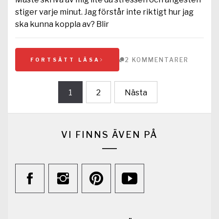
stiger varje minut. Jag förstår inte riktigt hur jag
ska kunna koppla av? Blir
2 KOMMENTARER
FORTSÄTT LÄSA
Sidnumrering
1
2
Nästa
för
inlägg
VI FINNS ÄVEN PÅ