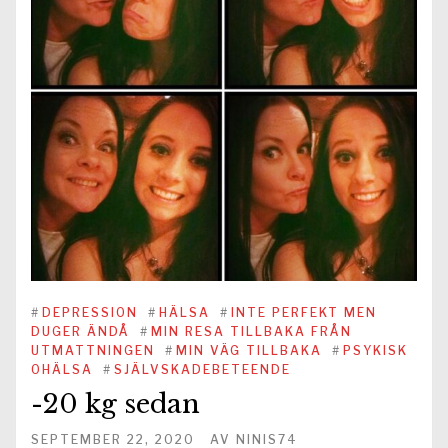
#
DEPRESSION
#
HÄLSA
#
INTE PERFEKT MEN
DUGER ÄNDÅ
#
MIN RESA TILLBAKA FRÅN
UTMATTNINGEN
#
MIN VÄG TILLBAKA
#
PSYKISK
OHÄLSA
#
SJÄLVSKADEBETEENDE
-20 kg sedan
SEPTEMBER 22, 2020
AV
NINIS74