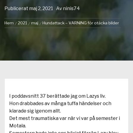
Publicerat
maj 2, 2021
Av
ninis74
Hem
2021
maj
Hundattack – VARNING för otäcka bilder
I poddavsnitt 37 berättade jag om Lazys liv.
Hon drabbades av många tuffa händelser och
klarade sig igenom allt.
Det mest traumatiska var när vi var på semester i
Motala.