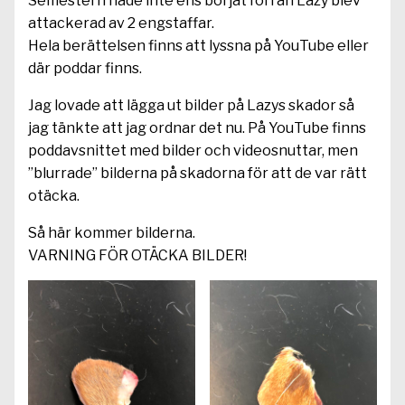
Semestern hade inte ens börjat förrän Lazy blev
attackerad av 2 engstaffar.
Hela berättelsen finns att lyssna på YouTube eller
där poddar finns.
Jag lovade att lägga ut bilder på Lazys skador så
jag tänkte att jag ordnar det nu. På YouTube finns
poddavsnittet med bilder och videosnuttar, men
”blurrade” bilderna på skadorna för att de var rätt
otäcka.
Så här kommer bilderna.
VARNING FÖR OTÄCKA BILDER!