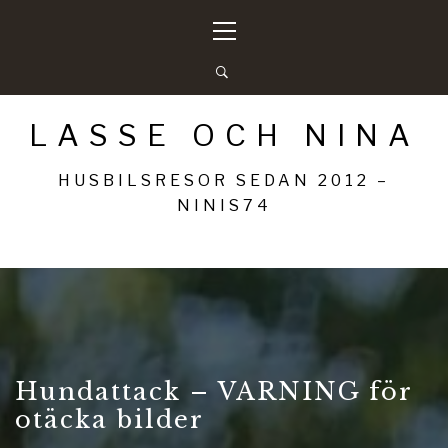
Hoppa
Primär
till
meny
innehåll
LASSE OCH NINA
HUSBILSRESOR SEDAN 2012 –
NINIS74
Hundattack – VARNING för
otäcka bilder