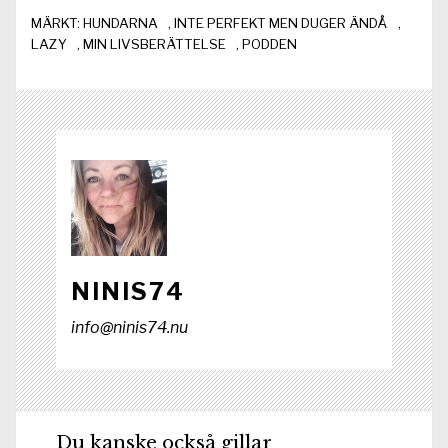
MÄRKT:
HUNDARNA
,
INTE PERFEKT MEN DUGER ÄNDÅ
,
LAZY
,
MIN LIVSBERÄTTELSE
,
PODDEN
NINIS74
info@ninis74.nu
Du kanske också gillar