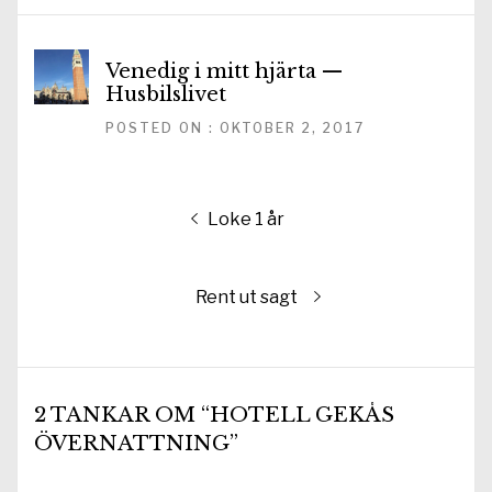
Venedig i mitt hjärta —
Husbilslivet
POSTED ON : OKTOBER 2, 2017
Inläggsnavigering
Föregående
Loke 1 år
inlägg:
Nästa
Rent ut sagt
inlägg:
2 TANKAR OM “HOTELL GEKÅS
ÖVERNATTNING”