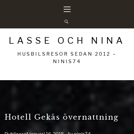
Hoppa
Primär
till
meny
innehåll
LASSE OCH NINA
HUSBILSRESOR SEDAN 2012 –
NINIS74
Hotell Gekås övernattning