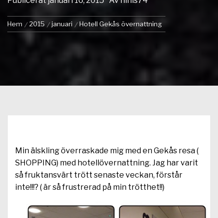
Publicerat
januari 16, 2015
Av
ninis74
Hem
2015
januari
Hotell Gekås övernattning
Min älskling överraskade mig med en Gekås resa (
SHOPPING) med hotellövernattning. Jag har varit
så fruktansvärt trött senaste veckan, förstår
inte!!!? ( är så frustrerad på min trötthet!!)