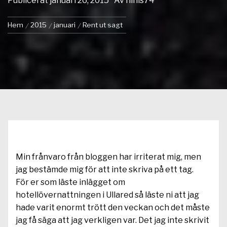
Publicerat
januari 26, 2015
Av
ninis74
Hem
2015
januari
Rent ut sagt
Min frånvaro från bloggen har irriterat mig, men
jag bestämde mig för att inte skriva på ett tag.
För er som läste inlägget om
hotellövernattningen i Ullared
så läste ni att jag
hade varit enormt trött den veckan och det måste
jag få säga att jag verkligen var. Det jag inte skrivit