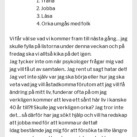
Träna
Jobba
Läsa
Orka umgås med folk
Vi får väl se vad vi kommer fram till nästa gång… jag
skulle fylla på listorna under denna veckan och på
fredag ska vi alltså kika på det igen.
Jag tycker inte om när psykologer frågar mig vad
jag vill få ut av samtalen.. Jag rent ut sagt hatar det!
Jag vet inte själv var jag ska börja eller hur jag ska
veta vad jag vill åstadkomma förutom att jag vill få
ändring på mitt liv, funderar ofta på om jag
verkligen kommer att leva ett sånt här liv i kanske
40 år till?!! Skulle jag verkligen orka? Jag tror inte
det… så därför har jag sökt hjälp och vill ha redskap
att jobba med för att komma ur detta!!
Idag bestämde jag mig för att försöka ta lite längre