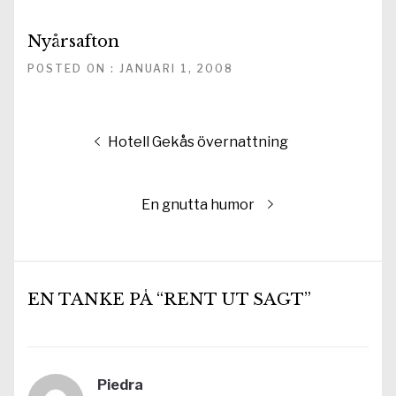
Nyårsafton
POSTED ON : JANUARI 1, 2008
Inläggsnavigering
Föregående
Hotell Gekås övernattning
inlägg:
Nästa
En gnutta humor
inlägg:
EN TANKE PÅ “RENT UT SAGT”
Piedra