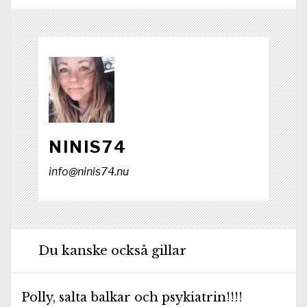
k
e
n
p
r
)
NINIS74
info@ninis74.nu
Du kanske också gillar
Polly, salta balkar och psykiatrin!!!!