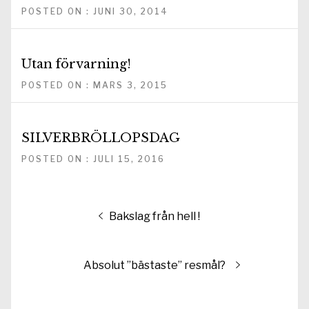
POSTED ON : JUNI 30, 2014
Utan förvarning!
POSTED ON : MARS 3, 2015
SILVERBRÖLLOPSDAG
POSTED ON : JULI 15, 2016
Inläggsnavigering
Föregående
Bakslag från hell !
inlägg:
Nästa
Absolut ”bästaste” resmål?
inlägg: