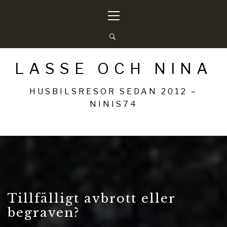
Hoppa
Primär
till
meny
innehåll
LASSE OCH NINA
HUSBILSRESOR SEDAN 2012 –
NINIS74
Tillfälligt avbrott eller
begraven?