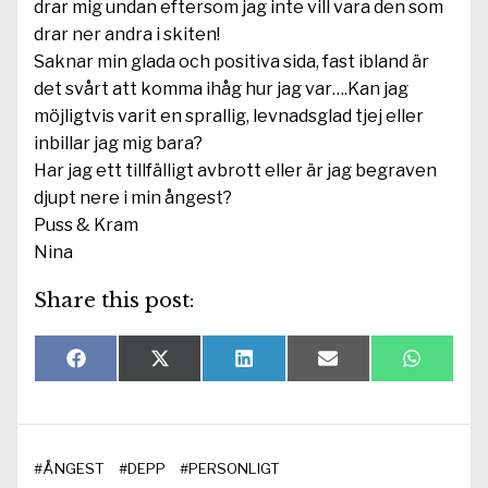
drar mig undan eftersom jag inte vill vara den som
drar ner andra i skiten!
Saknar min glada och positiva sida, fast ibland är
det svårt att komma ihåg hur jag var….Kan jag
möjligtvis varit en sprallig, levnadsglad tjej eller
inbillar jag mig bara?
Har jag ett tillfälligt avbrott eller är jag begraven
djupt nere i min ångest?
Puss & Kram
Nina
Share this post:
Dela
Dela
Dela
Dela
Dela
F
X
L
E
W
på
på
på
på
på
a
(
i
-
h
c
T
n
p
a
e
w
k
o
t
b
i
e
s
s
o
t
d
t
A
#
ÅNGEST
#
DEPP
#
PERSONLIGT
o
t
I
p