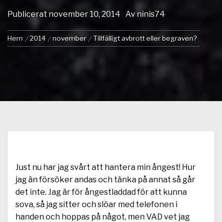
Publicerat
november 10, 2014
Av
ninis74
Hem
2014
november
Tillfälligt avbrott eller begraven?
Just nu har jag svårt att hantera min ångest! Hur
jag än försöker andas och tänka på annat så går
det inte. Jag är för ångestladdad för att kunna
sova, så jag sitter och slöar med telefonen i
handen och hoppas på något, men VAD vet jag