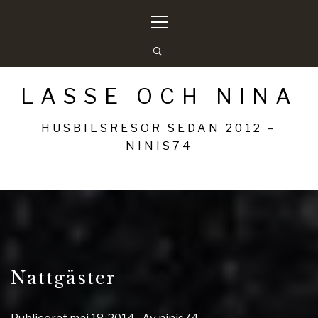
Hoppa
Primär
till
meny
innehåll
LASSE OCH NINA
HUSBILSRESOR SEDAN 2012 –
NINIS74
Nattgäster