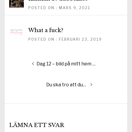
POSTED ON : MARS 9, 2021
What a fuck?
POSTED ON : FEBRUARI 23, 2019
Inläggsnavigering
Föregående
Dag 12 – bild på mitt hem …
inlägg:
Nästa
Du ska tro att du…
inlägg:
LÄMNA ETT SVAR