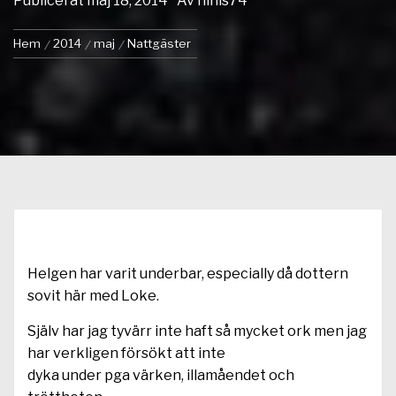
Publicerat
maj 18, 2014
Av
ninis74
Hem
2014
maj
Nattgäster
Helgen har varit underbar, especially då dottern
sovit här med Loke.
Själv har jag tyvärr inte haft så mycket ork men jag
har verkligen försökt att inte
dyka under pga värken, illamåendet och