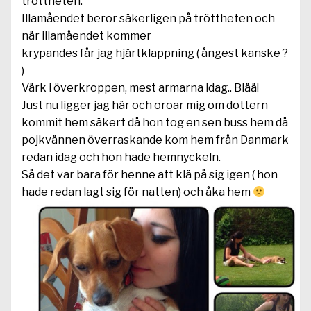
tröttheten.
Illamåendet beror säkerligen på tröttheten och
när illamåendet kommer
krypandes får jag hjärtklappning ( ångest kanske ?
)
Värk i överkroppen, mest armarna idag.. Blää!
Just nu ligger jag här och oroar mig om dottern
kommit hem säkert då hon tog en sen buss hem då
pojkvännen överraskande kom hem från Danmark
redan idag och hon hade hemnyckeln.
Så det var bara för henne att klä på sig igen ( hon
hade redan lagt sig för natten) och åka hem