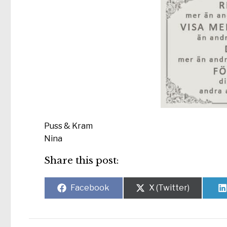
Puss & Kram
Nina
Share this post:
Dela
Dela
Facebook
X (Twitter)
på
på