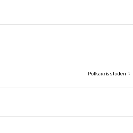
Nästa
Polkagris staden
inlägg:
”