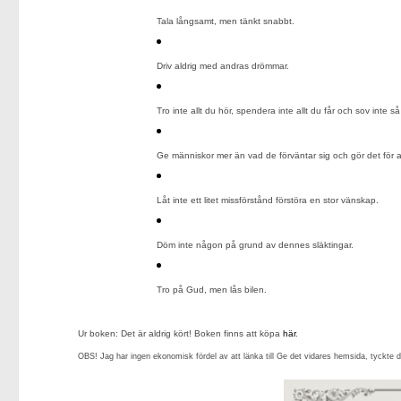
Tala långsamt, men tänkt snabbt.
Driv aldrig med andras drömmar.
Tro inte allt du hör, spendera inte allt du får och sov inte s
Ge människor mer än vad de förväntar sig och gör det för a
Låt inte ett litet missförstånd förstöra en stor vänskap.
Döm inte någon på grund av dennes släktingar.
Tro på Gud, men lås bilen.
Ur boken: Det är aldrig kört! Boken finns att köpa
här
.
OBS! Jag har ingen ekonomisk fördel av att länka till Ge det vidares hemsida, tyckte de