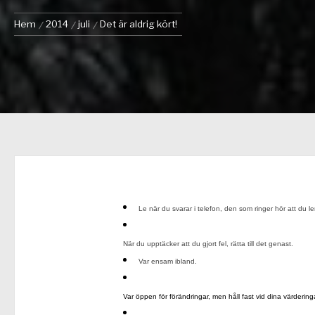
Hem
2014
juli
Det är aldrig kört!
Le när du svarar i telefon, den som ringer hör att du ler
När du upptäcker att du gjort fel, rätta till det genast.
Var ensam ibland.
Var öppen för förändringar, men håll fast vid dina värderinga