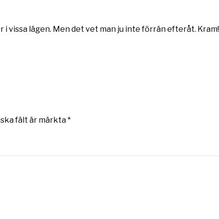
r i vissa lägen. Men det vet man ju inte förrän efteråt. Kram!
iska fält är märkta
*