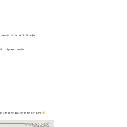
å mycket som du skulle vilja.
tt du tycker om det.
t var en fin text ur en fin bok bara