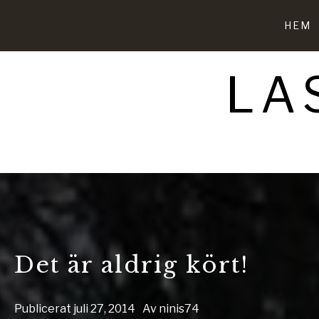
Hoppa
till
HEM
innehåll
LA
Det är aldrig kört!
Publicerat
juli 27, 2014
Av
ninis74