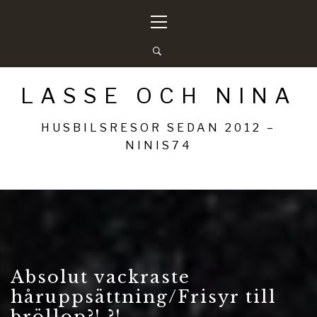
Hoppa
Primär
till
meny
innehåll
LASSE OCH NINA
HUSBILSRESOR SEDAN 2012 –
NINIS74
Absolut vackraste
håruppsättning/Frisyr till
bröllop?! ?!