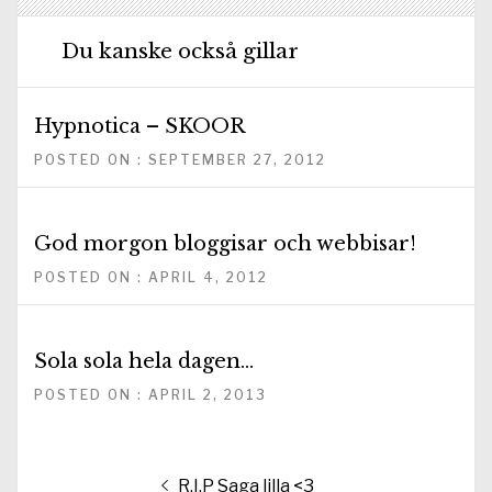
Du kanske också gillar
Hypnotica – SKOOR
POSTED ON : SEPTEMBER 27, 2012
God morgon bloggisar och webbisar!
POSTED ON : APRIL 4, 2012
Sola sola hela dagen…
POSTED ON : APRIL 2, 2013
Inläggsnavigering
Föregående
R.I.P Saga lilla <3