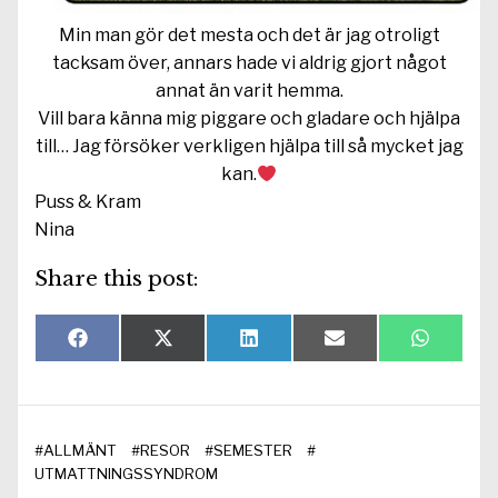
Min man gör det mesta och det är jag otroligt
tacksam över, annars hade vi aldrig gjort något
annat än varit hemma.
Vill bara känna mig piggare och gladare och hjälpa
till… Jag försöker verkligen hjälpa till så mycket jag
kan.
Puss & Kram
Nina
Share this post:
Dela
Dela
Dela
Dela
Dela
F
X
L
E
W
på
på
på
på
på
a
(
i
-
h
c
T
n
p
a
e
w
k
o
t
b
i
e
s
s
o
t
d
t
A
#
ALLMÄNT
#
RESOR
#
SEMESTER
#
o
t
I
p
k
e
n
p
UTMATTNINGSSYNDROM
r