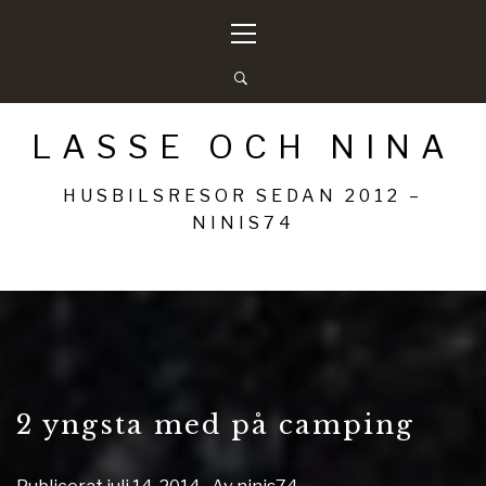
Hoppa
Primär
till
meny
innehåll
LASSE OCH NINA
HUSBILSRESOR SEDAN 2012 –
NINIS74
2 yngsta med på camping