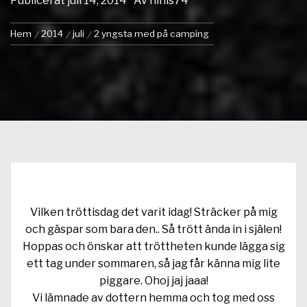
Publicerat
juli 14, 2014
Av
ninis74
Hem
2014
juli
2 yngsta med på camping
Vilken tröttisdag det varit idag! Sträcker på mig
och gäspar som bara den.. Så trött ända in i själen!
Hoppas och önskar att tröttheten kunde lägga sig
ett tag under sommaren, så jag får känna mig lite
piggare. Ohoj jaj jaaa!
Vi lämnade av dottern hemma och tog med oss