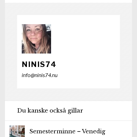
)
NINIS74
info@ninis74.nu
Du kanske också gillar
Semesterminne – Venedig