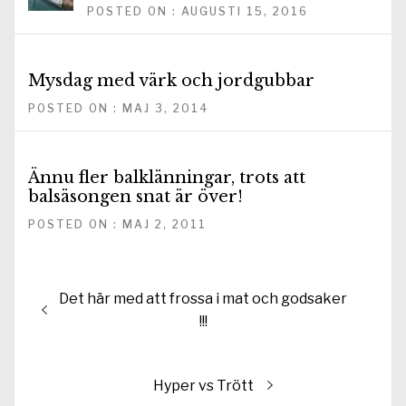
POSTED ON : AUGUSTI 15, 2016
Mysdag med värk och jordgubbar
POSTED ON : MAJ 3, 2014
Ännu fler balklänningar, trots att
balsäsongen snat är över!
POSTED ON : MAJ 2, 2011
Inläggsnavigering
Föregående
Det här med att frossa i mat och godsaker
inlägg:
!!!
Nästa
Hyper vs Trött