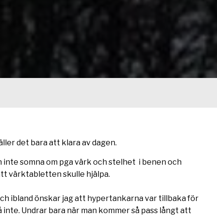
ller det bara att klara av dagen.
en inte somna om pga värk och stelhet i benen och
t värktabletten skulle hjälpa.
ch ibland önskar jag att hypertankarna var tillbaka för
 inte. Undrar bara när man kommer så pass långt att