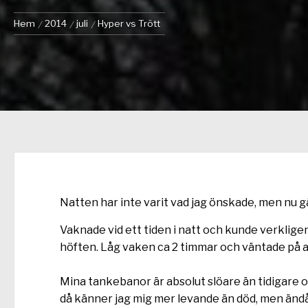
Hem
2014
juli
Hyper vs Trött
Natten har inte varit vad jag önskade, men nu gä
Vaknade vid ett tiden i natt och kunde verklig
höften. Låg vaken ca 2 timmar och väntade på at
Mina tankebanor är absolut slöare än tidigare o
då känner jag mig mer levande än död, men ändå