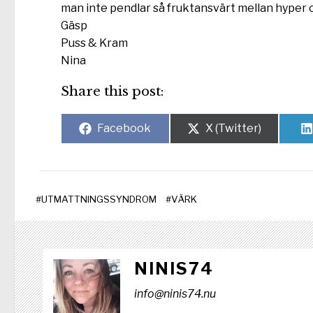
man inte pendlar så fruktansvärt mellan hyper 
Gäsp
Puss & Kram
Nina
Share this post:
Dela
Dela
Facebook
X (Twitter)
på
på
#
UTMATTNINGSSYNDROM
#
VÄRK
NINIS74
info@ninis74.nu