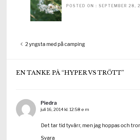
POSTED ON : SEPTEMBER 28, 
Inläggsnavigering
Föregående
2 yngsta med på camping
inlägg:
EN TANKE PÅ “HYPER VS TRÖTT”
Piedra
juli 16, 2014 kl. 12:58 e m
Det tar tid tyvärr, men jag hoppas och tro
Svara