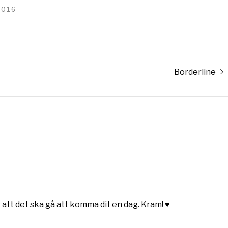
2016
Nästa
Borderline
inlägg:
r att det ska gå att komma dit en dag. Kram! ♥