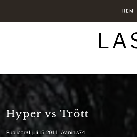
Hoppa
till
HEM
innehåll
LA
Hyper vs Trött
Publicerat
juli 15, 2014
Av
ninis74