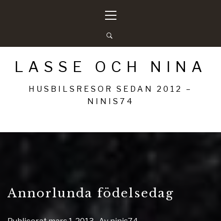
Hoppa
Primär
till
meny
innehåll
LASSE OCH NINA
HUSBILSRESOR SEDAN 2012 –
NINIS74
Annorlunda födelsedag