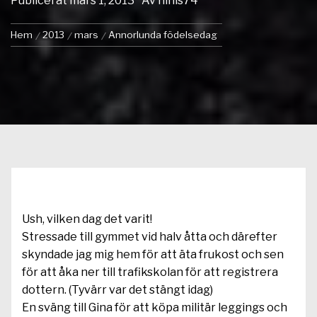
Publicerat
mars 1, 2013
Av
ninis74
Hem
2013
mars
Annorlunda födelsedag
Ush, vilken dag det varit!
Stressade till gymmet vid halv åtta och därefter
skyndade jag mig hem för att äta frukost och sen
för att åka ner till trafikskolan för att registrera
dottern. (Tyvärr var det stängt idag)
En sväng till Gina för att köpa militär leggings och