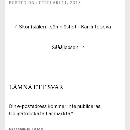
POSTED ON : FEBRUARI 11, 2013
Inläggsnavigering
Föregående
Skör i själen – sömnlöshet – Kan inte sova
inlägg:
Nästa
Sååå ledsen
inlägg:
LÄMNA ETT SVAR
Din e-postadress kommer inte publiceras.
Obligatoriska fält är märkta
*
KOMMENTAR
*