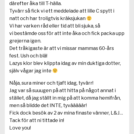
därefter åka till T-hälla.
Tyvärr så fick vi ett meddelade att lille C spytt i
natt och har troligtvis kräksjukan
Vi har varken råd eller tid att bli sjuka, så
vi bestämde oss för att inte åka och fick packa upp
grejerna igen.
Det tråkigaste är att vi missar mammas 60-års
fest. Ush och blä!
Lazys klor blev klippta idag av min duktiga dotter,
själv vågar jag inte
Nåja, sura miner och tjaft idag, tyvärr!
Jag var så suuugen på att hitta på något annat i
stället, då jag ställt in mig på att komma hemifrån,
men så blidde det INTE, tyvääääär!
Fick dock besök av 2 av mina finaste vänner, L&J…
Tack för att ni tittade in!
Love you!