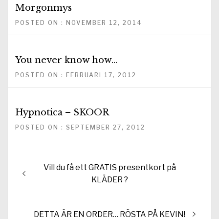
Morgonmys
POSTED ON : NOVEMBER 12, 2014
You never know how…
POSTED ON : FEBRUARI 17, 2012
Hypnotica – SKOOR
POSTED ON : SEPTEMBER 27, 2012
Inläggsnavigering
Föregående
Vill du få ett GRATIS presentkort på
inlägg:
KLÄDER ?
Nästa
DETTA ÄR EN ORDER… RÖSTA PÅ KEVIN!