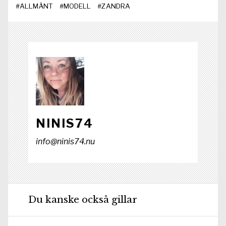
#
ALLMÄNT
#
MODELL
#
ZANDRA
o
t
I
p
k
e
n
p
r
)
NINIS74
info@ninis74.nu
Du kanske också gillar