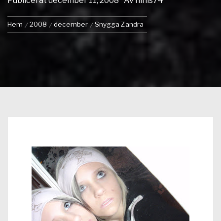
Publicerat
december 11, 2008
Av
ninis74
Hem
2008
december
Snygga Zandra