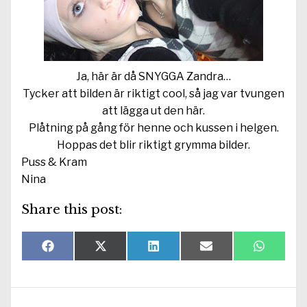
Ja, här är då SNYGGA Zandra…
Tycker att bilden är riktigt cool, så jag var tvungen
att lägga ut den här.
Plåtning på gång för henne och kussen i helgen.
Hoppas det blir riktigt grymma bilder.
Puss & Kram
Nina
Share this post:
Dela
Dela
Dela
Dela
Dela
F
X
L
E
W
på
på
på
på
på
a
(
i
-
h
c
T
n
p
a
e
w
k
o
t
b
i
e
s
s
o
t
d
t
A