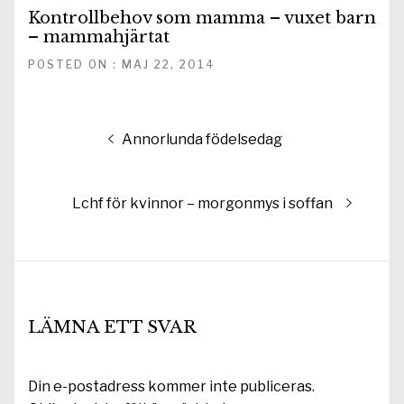
Kontrollbehov som mamma – vuxet barn
– mammahjärtat
POSTED ON : MAJ 22, 2014
Inläggsnavigering
Föregående
Annorlunda födelsedag
inlägg:
Nästa
Lchf för kvinnor – morgonmys i soffan
inlägg:
LÄMNA ETT SVAR
Din e-postadress kommer inte publiceras.