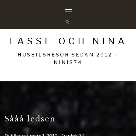
Hoppa
Primär
till
meny
innehåll
LASSE OCH NINA
HUSBILSRESOR SEDAN 2012 –
NINIS74
Sååå ledsen