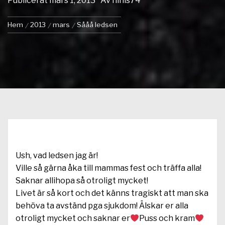
Publicerat
mars 1, 2013
Av
ninis74
Hem
2013
mars
Sååå ledsen
Ush, vad ledsen jag är!
Ville så gärna åka till mammas fest och träffa alla!
Saknar allihopa så otroligt mycket!
Livet är så kort och det känns tragiskt att man ska
behöva ta avständ pga sjukdom! Älskar er alla
otroligt mycket och saknar er
Puss och kram