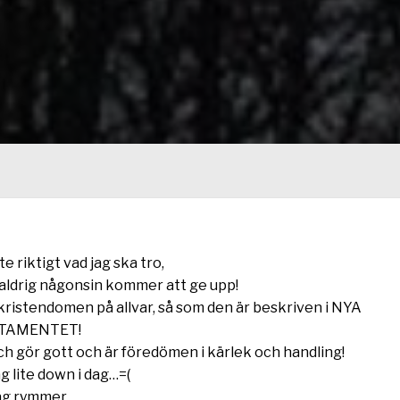
nte riktigt vad jag ska tro,
 aldrig någonsin kommer att ge upp!
 kristendomen på allvar, så som den är beskriven i NYA
TAMENTET!
ch gör gott och är föredömen i kärlek och handling!
jag lite down i dag…=(
ag rymmer