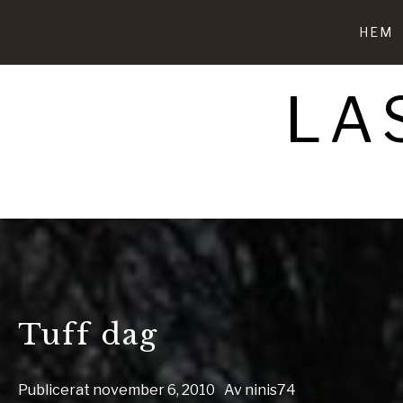
Hoppa
till
HEM
innehåll
LA
Tuff dag
Publicerat
november 6, 2010
Av
ninis74