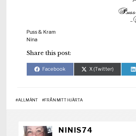
Puss & Kram
Nina
Share this post:
Dela
Dela
Facebook
X (Twitter)
på
på
#
ALLMÄNT
#
FRÅN MITT HJÄRTA
NINIS74