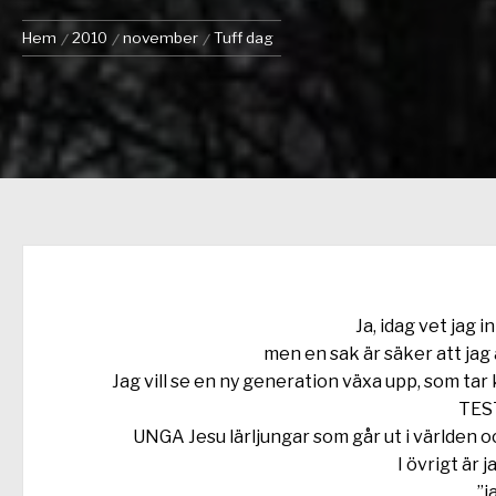
Hem
2010
november
Tuff dag
Ja, idag vet jag i
men en sak är säker att jag
Jag vill se en ny generation växa upp, som tar
TES
UNGA Jesu lärljungar som går ut i världen o
I övrigt är 
”j