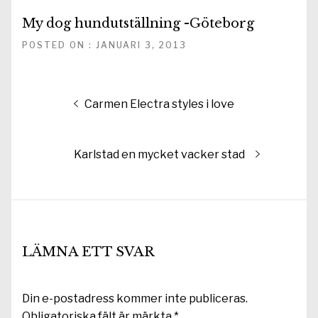
My dog hundutställning -Göteborg
POSTED ON : JANUARI 3, 2013
Inläggsnavigering
Föregående
Carmen Electra styles i love
inlägg:
Nästa
Karlstad en mycket vacker stad
inlägg:
LÄMNA ETT SVAR
Din e-postadress kommer inte publiceras.
Obligatoriska fält är märkta
*