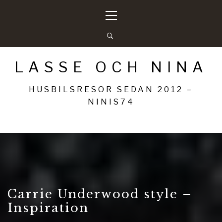
Hoppa
Primär
till
meny
innehåll
LASSE OCH NINA
HUSBILSRESOR SEDAN 2012 –
NINIS74
Carrie Underwood style –
Inspiration