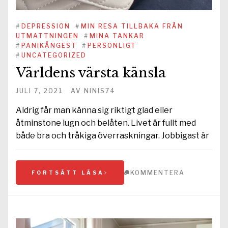
#
DEPRESSION
#
MIN RESA TILLBAKA FRÅN
UTMATTNINGEN
#
MINA TANKAR
#
PANIKÅNGEST
#
PERSONLIGT
#
UNCATEGORIZED
Världens värsta känsla
JULI 7, 2021
AV
NINIS74
Aldrig får man känna sig riktigt glad eller
åtminstone lugn och belåten. Livet är fullt med
både bra och tråkiga överraskningar. Jobbigast är
KOMMENTERA
FORTSÄTT LÄSA