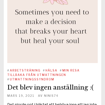
#
ARBETSTRÄNING
#
HÄLSA
#
MIN RESA
TILLBAKA FRÅN UTMATTNINGEN
#
UTMATTNINGSSYNDROM
Det blev ingen anställning :(
MARS 19, 2021
AV
NINIS74
Det gjorde ont i hjärtat att behöva inse att jag inte