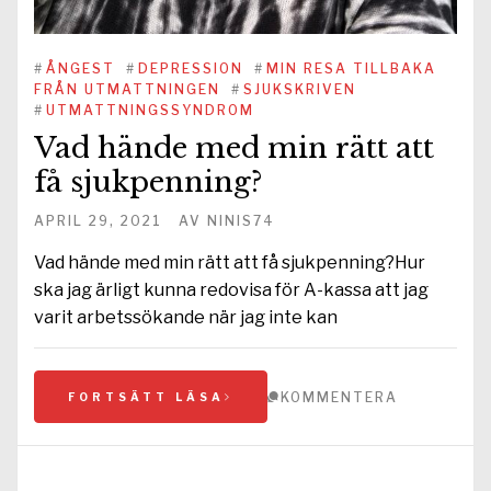
#
ÅNGEST
#
DEPRESSION
#
MIN RESA TILLBAKA
FRÅN UTMATTNINGEN
#
SJUKSKRIVEN
#
UTMATTNINGSSYNDROM
Vad hände med min rätt att
få sjukpenning?
APRIL 29, 2021
AV
NINIS74
Vad hände med min rätt att få sjukpenning?Hur
ska jag ärligt kunna redovisa för A-kassa att jag
varit arbetssökande när jag inte kan
KOMMENTERA
FORTSÄTT LÄSA