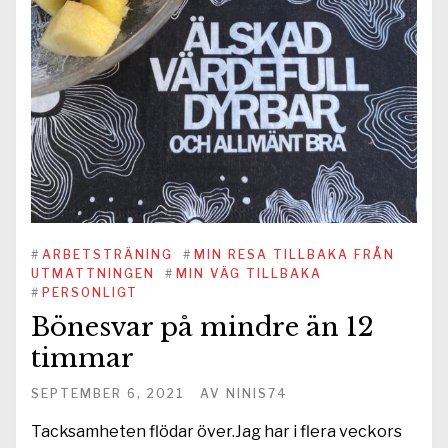
#
ARBETSTRÄNING
#
MIN RESA TILLBAKA FRÅN
UTMATTNINGEN
#
MIN VÄG TILLBAKA
#
PERSONLIGT
Bönesvar på mindre än 12
timmar
SEPTEMBER 6, 2021
AV
NINIS74
Tacksamheten flödar över.Jag har i flera veckors