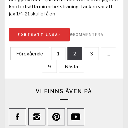
kan fortsätta min arbetsträning. Tanken var att
jag 1/4-21 skulle få en
KOMMENTERA
FORTSÄTT LÄSA
Sidnumrering
Föregående
1
2
3
…
för
9
Nästa
inlägg
VI FINNS ÄVEN PÅ