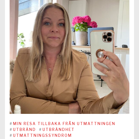
#
MIN RESA TILLBAKA FRÅN UTMATTNINGEN
#
UTBRÄND
#
UTBRÄNDHET
#
UTMATTNINGSSYNDROM