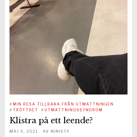
#
MIN RESA TILLBAKA FRÅN UTMATTNINGEN
#
TRÖTTHET
#
UTMATTNINGSSYNDROM
Klistra på ett leende?
MAJ 6, 2021
AV
NINIS74