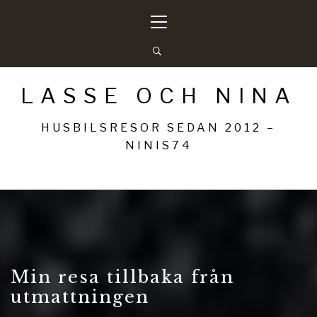
Hoppa
Primär
till
meny
innehåll
LASSE OCH NINA
HUSBILSRESOR SEDAN 2012 –
NINIS74
Min resa tillbaka från
utmattningen