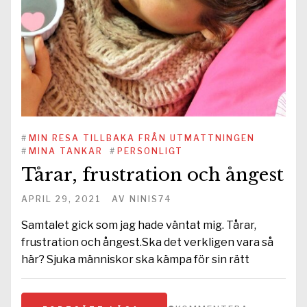
#
MIN RESA TILLBAKA FRÅN UTMATTNINGEN
#
MINA TANKAR
#
PERSONLIGT
Tårar, frustration och ångest
APRIL 29, 2021
AV
NINIS74
Samtalet gick som jag hade väntat mig. Tårar,
frustration och ångest.Ska det verkligen vara så
här? Sjuka människor ska kämpa för sin rätt