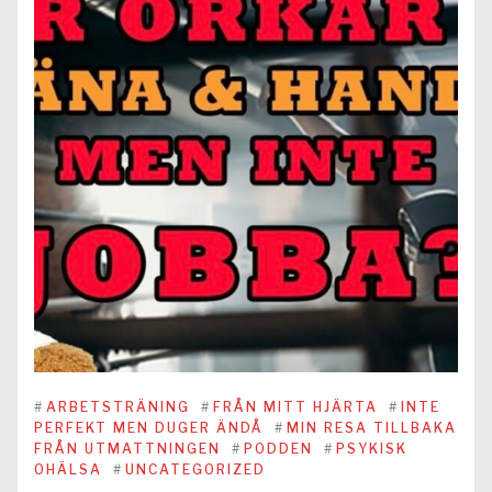
#
ARBETSTRÄNING
#
FRÅN MITT HJÄRTA
#
INTE
PERFEKT MEN DUGER ÄNDÅ
#
MIN RESA TILLBAKA
FRÅN UTMATTNINGEN
#
PODDEN
#
PSYKISK
OHÄLSA
#
UNCATEGORIZED