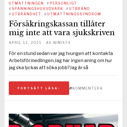
UTMATTNINGEN
#
PERSONLIGT
#
SPÄNNINGSHUVUDVÄRK
#
UTBRÄND
#
UTBRÄNDHET
#
UTMATTNINGSSYNDROM
Försäkringskassan tillåter
mig inte att vara sjukskriven
APRIL 12, 2021
AV
NINIS74
För en stund sedan var jag tvungen att kontakta
Arbetsförmedlingen.Jag har ingen aning om hur
jag ska lyckas att söka jobb?Jag är så
KOMMENTERA
FORTSÄTT LÄSA