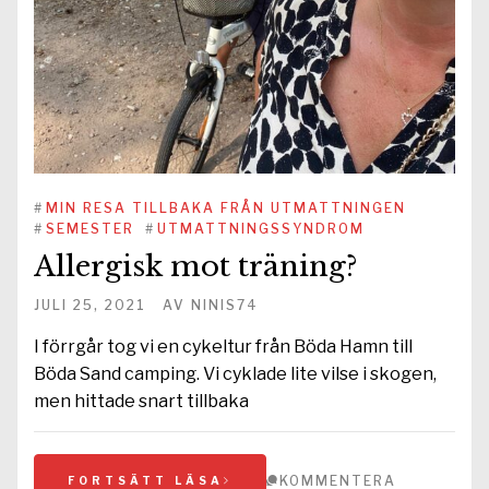
#
MIN RESA TILLBAKA FRÅN UTMATTNINGEN
#
SEMESTER
#
UTMATTNINGSSYNDROM
Allergisk mot träning?
JULI 25, 2021
AV
NINIS74
I förrgår tog vi en cykeltur från Böda Hamn till
Böda Sand camping. Vi cyklade lite vilse i skogen,
men hittade snart tillbaka
KOMMENTERA
FORTSÄTT LÄSA