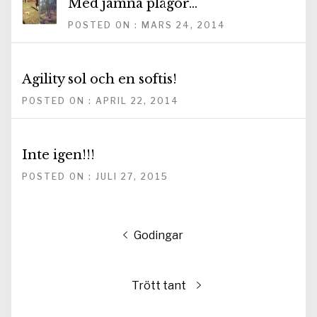
Med jämna plågor…
POSTED ON : MARS 24, 2014
Agility sol och en softis!
POSTED ON : APRIL 22, 2014
Inte igen!!!
POSTED ON : JULI 27, 2015
Inläggsnavigering
Föregående
Godingar
inlägg:
Nästa
Trött tant
inlägg: