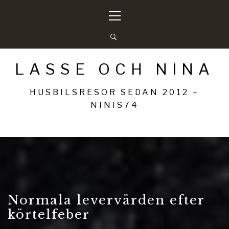
Hoppa
Primär
till
meny
innehåll
LASSE OCH NINA
HUSBILSRESOR SEDAN 2012 –
NINIS74
Normala levervärden efter
körtelfeber