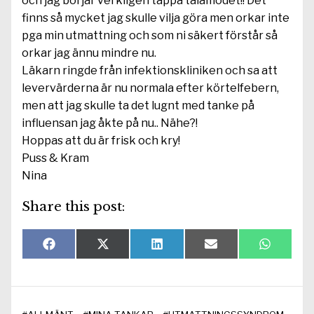
och jag börjar verkligen tappa tålamodet!! Det
finns så mycket jag skulle vilja göra men orkar inte
pga min utmattning och som ni säkert förstår så
orkar jag ännu mindre nu.
Läkarn ringde från infektionskliniken och sa att
levervärderna är nu normala efter körtelfebern,
men att jag skulle ta det lugnt med tanke på
influensan jag åkte på nu.. Nähe?!
Hoppas att du är frisk och kry!
Puss & Kram
Nina
Share this post:
Dela
Dela
Dela
Dela
Dela
F
X
L
E
W
på
på
på
på
på
a
(
i
-
h
c
T
n
p
a
e
w
k
o
t
b
i
e
s
s
o
t
d
t
A