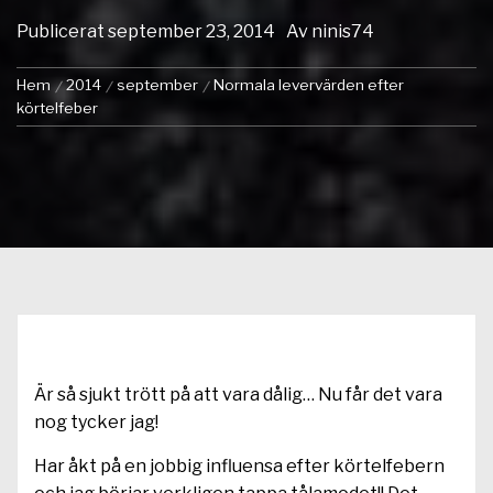
Publicerat
september 23, 2014
Av
ninis74
Hem
2014
september
Normala levervärden efter
körtelfeber
Är så sjukt trött på att vara dålig… Nu får det vara
nog tycker jag!
Har åkt på en jobbig influensa efter körtelfebern