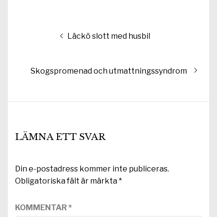
Inläggsnavigering
Föregående
Läckö slott med husbil
inlägg:
Nästa
Skogspromenad och utmattningssyndrom
inlägg:
LÄMNA ETT SVAR
Din e-postadress kommer inte publiceras.
Obligatoriska fält är märkta
*
KOMMENTAR
*