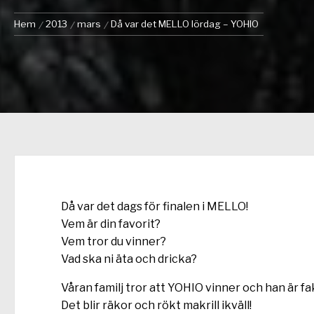
Hem
2013
mars
Då var det MELLO lördag – YOHIO
Då var det dags för finalen i MELLO!
Vem är din favorit?
Vem tror du vinner?
Vad ska ni äta och dricka?
Våran familj tror att YOHIO vinner och han är fa
Det blir räkor och rökt makrill ikväll!