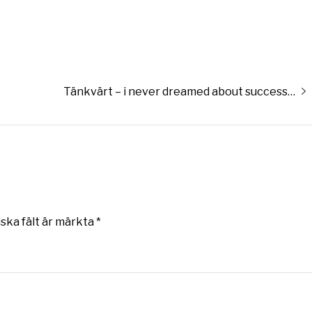
Nästa
Tänkvärt – i never dreamed about success…
inlägg:
iska fält är märkta
*