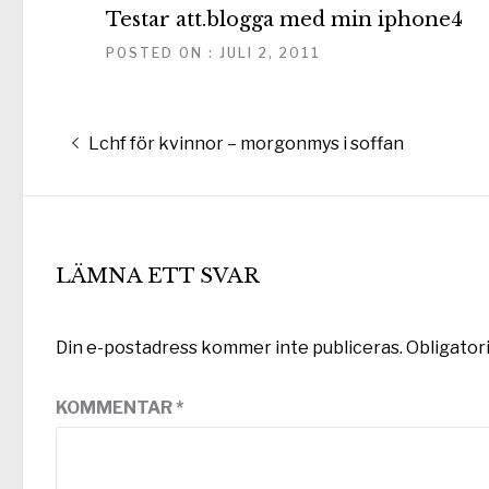
Testar att.blogga med min iphone4
POSTED ON : JULI 2, 2011
Inläggsnavigering
Föregående
Lchf för kvinnor – morgonmys i soffan
inlägg:
LÄMNA ETT SVAR
Din e-postadress kommer inte publiceras.
Obligator
KOMMENTAR
*