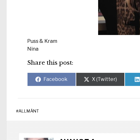
Puss & Kram
Nina
Share this post:
Dela
Dela
Facebook
X (Twitter)
på
på
#
ALLMÄNT