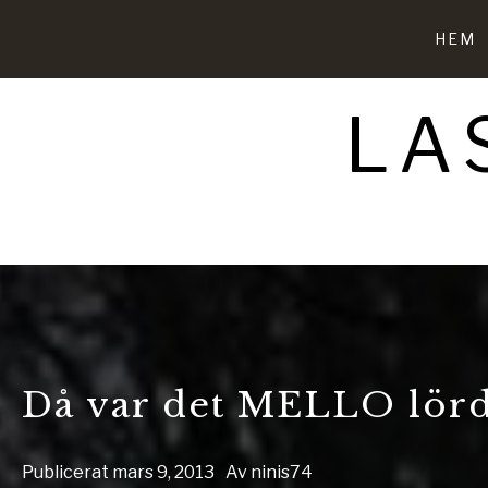
Hoppa
till
HEM
innehåll
LA
Då var det MELLO lör
Publicerat
mars 9, 2013
Av
ninis74