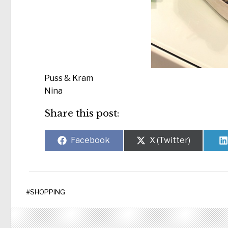
Puss & Kram
Nina
Share this post:
Dela
Dela
Facebook
X (Twitter)
på
på
#
SHOPPING