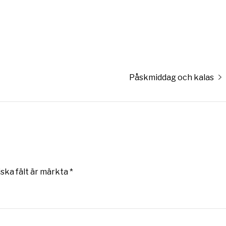
Nästa
Påskmiddag och kalas
inlägg:
iska fält är märkta
*