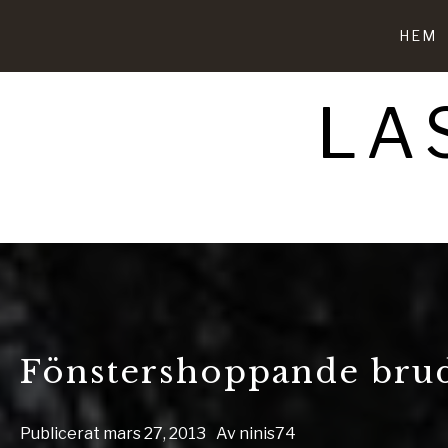
Hoppa
till
HEM
innehåll
LA
Fönstershoppande brud
Publicerat
mars 27, 2013
Av
ninis74