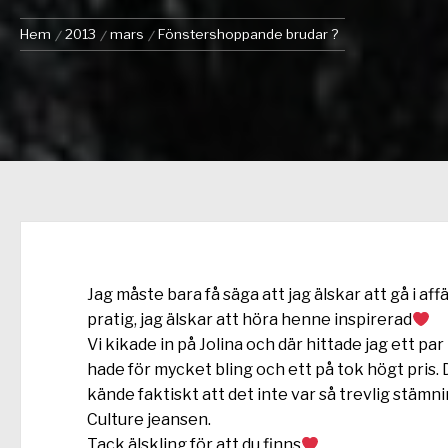
Hem
2013
mars
Fönstershoppande brudar ?
Jag måste bara få säga att jag älskar att gå i af
pratig, jag älskar att höra henne inspirerad
Vi kikade in på Jolina och där hittade jag ett par
hade för mycket bling och ett på tok högt pris
kände faktiskt att det inte var så trevlig stämnin
Culture jeansen.
Tack älskling för att du finns