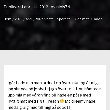
Publicerat
april 14, 2012
Av
ninis74
Hem
2012
april
Vilken natt…. Sportlife…. God mat…Ullared
Igår hade min man ordnat en överaskning åt mig,
jag slutade på jobbet tjugo över tolv. Han hämtade
upp mig med våran fina bil, hade en påse med
nyttig mat med sig till resan
Mc dreamy hade
med sig Big mac till mig! Så söööt !