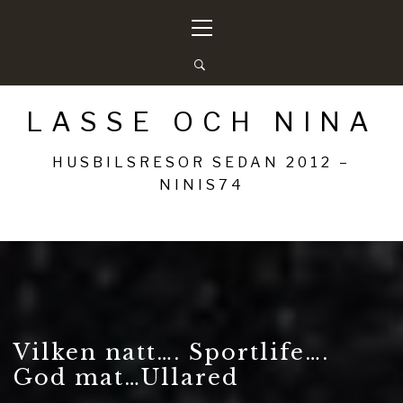
Hoppa
Primär
till
meny
innehåll
LASSE OCH NINA
HUSBILSRESOR SEDAN 2012 –
NINIS74
Vilken natt…. Sportlife….
God mat…Ullared