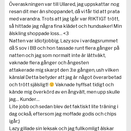
Överaskningen var till Ullared, jag uppskattar nog
resan dit mer än shoppandet, då vi får tid att prata
med varandra. Trots att jag Igår var RIKTIGT trött,
så hittade jag några fina klädet och hundsaker! Min
älskling shoppade loss… <3
Natten var idiotjobbig, Lazy sov i vardagsrummet
då S sov i BB och hon tassade runt flera gånger på
natten och jag som normalt inte är lättväkt,
vaknade flera gånger och ångesten
attakerade mig skarpt den 3:e gången, ush vilken
känsla! Detta betyder att jag är något överarbetad
och trött själsligt!
Vaknade hyffsat tidigt och
kände mig överkörd av en ångvält, men upp skulle
jag… Kunder…
Lite jobb och sedan blev det faktiskt lite träning i
dag också, eftersom jag moffade godis och chips
igår;)
Lazy gillade sin leksak och jag fullkomligt älskar