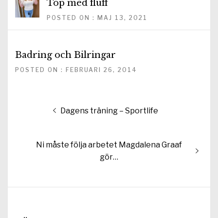
Top med fluff
POSTED ON : MAJ 13, 2021
Badring och Bilringar
POSTED ON : FEBRUARI 26, 2014
Inläggsnavigering
Föregående
Dagens träning – Sportlife
inlägg:
Nästa
Ni måste följa arbetet Magdalena Graaf
inlägg:
gör…