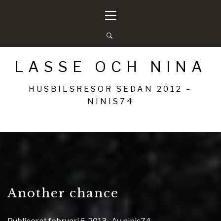
Hoppa
Primär
till
meny
innehåll
LASSE OCH NINA
HUSBILSRESOR SEDAN 2012 –
NINIS74
Another chance