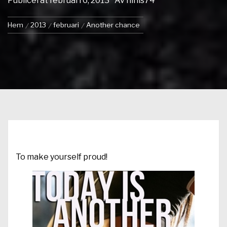
Publicerat
februari 6, 2013
Av
ninis74
Hem
2013
februari
Another chance
To make yourself proud!