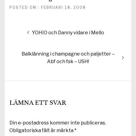
POSTED ON : FEBRUARI 18, 2008
Inläggsnavigering
Föregående
YOHIO och Danny vidare i Mello
inlägg:
Nästa
Balklänning i champagne och paljetter –
inlägg:
Abf och fsk – USH!
LÄMNA ETT SVAR
Din e-postadress kommer inte publiceras.
Obligatoriska fält är märkta
*