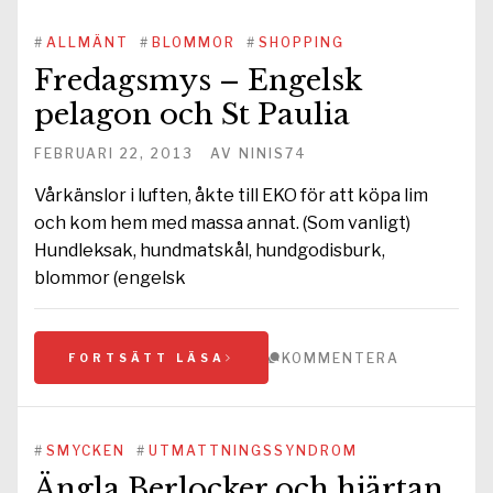
#
ALLMÄNT
#
BLOMMOR
#
SHOPPING
Fredagsmys – Engelsk
pelagon och St Paulia
FEBRUARI 22, 2013
AV
NINIS74
Vårkänslor i luften, åkte till EKO för att köpa lim
och kom hem med massa annat. (Som vanligt)
Hundleksak, hundmatskål, hundgodisburk,
blommor (engelsk
KOMMENTERA
FORTSÄTT LÄSA
#
SMYCKEN
#
UTMATTNINGSSYNDROM
Ängla Berlocker och hjärtan