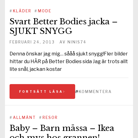
#
KLÄDER
#
MODE
Svart Better Bodies jacka –
SJUKT SNYGG
FEBRUARI 24, 2013
AV
NINIS74
Denna önskar jag mig… sååå sjukt snygg!Fler bilder
hittar du HÄR på Better Bodies sida Jag är trots allt
lite snål, jackan kostar
KOMMENTERA
FORTSÄTT LÄSA
#
ALLMÄNT
#
RESOR
Baby – Barn mässa – Ikea
och mys hos grannen!