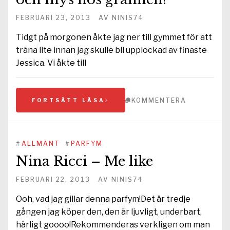
FEBRUARI 23, 2013
AV
NINIS74
Tidgt på morgonen åkte jag ner till gymmet för att
träna lite innan jag skulle bli upplockad av finaste
Jessica. Vi åkte till
KOMMENTERA
FORTSÄTT LÄSA
#
ALLMÄNT
#
PARFYM
Nina Ricci – Me like
FEBRUARI 22, 2013
AV
NINIS74
Ooh, vad jag gillar denna parfym!Det är tredje
gången jag köper den, den är ljuvligt, underbart,
härligt goooo!Rekommenderas verkligen om man