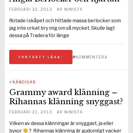
FEBRUARI 22, 2013
AV
NINIS74
Rotade i skåpet och hittade massa berlocker som
jag inte orkat bry mig om så mycket. Skulle lagt
dessa på Tradera för länge
KOMMENTERA
FORTSÄTT LÄSA
#
KÄNDISAR
Grammy award klänning –
Rihannas klänning snyggast?
FEBRUARI 21, 2013
AV
NINIS74
Vilken av dessa klänningar är snyggast, ja eller
byxor
? Rihannas klänning är gudomligt vacker