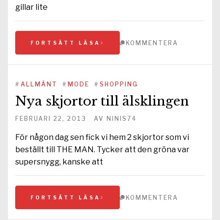
gillar lite
KOMMENTERA
FORTSÄTT LÄSA
#
ALLMÄNT
#
MODE
#
SHOPPING
Nya skjortor till älsklingen
FEBRUARI 22, 2013
AV
NINIS74
För någon dag sen fick vi hem 2 skjortor som vi
beställt till THE MAN. Tycker att den gröna var
supersnygg, kanske att
KOMMENTERA
FORTSÄTT LÄSA