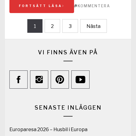
KOMMENTERA
FORTSÄTT LÄSA
Sidnumrering
1
2
3
Nästa
för
inlägg
VI FINNS ÄVEN PÅ
SENASTE INLÄGGEN
Europaresa 2026 – Husbil i Europa