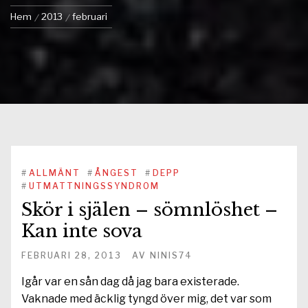
Hem
2013
februari
#
ALLMÄNT
#
ÅNGEST
#
DEPP
#
UTMATTNINGSSYNDROM
Skör i själen – sömnlöshet –
Kan inte sova
FEBRUARI 28, 2013
AV
NINIS74
Igår var en sån dag då jag bara existerade.
Vaknade med äcklig tyngd över mig, det var som