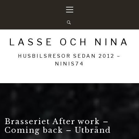
Hoppa
Primär
till
meny
innehåll
LASSE OCH NINA
HUSBILSRESOR SEDAN 2012 –
NINIS74
Brasseriet After work –
Coming back – Utbränd