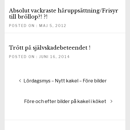
Absolut vackraste håruppsättning/Frisyr
till bröllop?! ?!
POSTED ON : MAJ 5, 2012
Trött på självskadebeteendet !
POSTED ON : JUNI 16, 2014
Inläggsnavigering
Föregående
Lördagsmys – Nytt kakel – Före bilder
inlägg:
Nästa
Före och efter bilder på kakel i köket
inlägg: