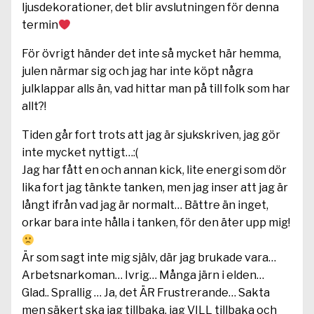
ljusdekorationer, det blir avslutningen för denna
termin
För övrigt händer det inte så mycket här hemma,
julen närmar sig och jag har inte köpt några
julklappar alls än, vad hittar man på till folk som har
allt?!
Tiden går fort trots att jag är sjukskriven, jag gör
inte mycket nyttigt…:(
Jag har fått en och annan kick, lite energi som dör
lika fort jag tänkte tanken, men jag inser att jag är
långt ifrån vad jag är normalt… Bättre än inget,
orkar bara inte hålla i tanken, för den äter upp mig!
Är som sagt inte mig själv, där jag brukade vara…
Arbetsnarkoman… Ivrig… Många järn i elden…
Glad.. Sprallig … Ja, det ÄR Frustrerande… Sakta
men säkert ska jag tillbaka, jag VILL tillbaka och