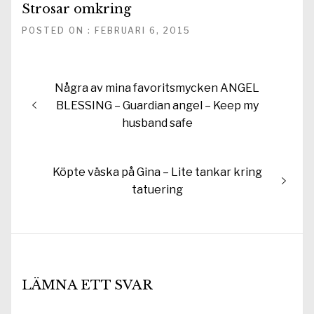
Strosar omkring
POSTED ON : FEBRUARI 6, 2015
Inläggsnavigering
Föregående
Några av mina favoritsmycken ANGEL
inlägg:
BLESSING – Guardian angel – Keep my
husband safe
Nästa
Köpte väska på Gina – Lite tankar kring
inlägg:
tatuering
LÄMNA ETT SVAR