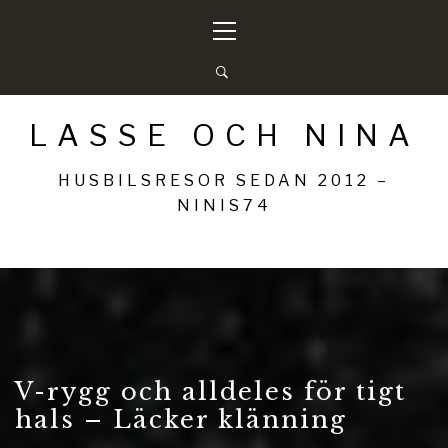
Hoppa
Primär
till
meny
innehåll
LASSE OCH NINA
HUSBILSRESOR SEDAN 2012 –
NINIS74
V-rygg och alldeles för tigt
hals – Läcker klänning