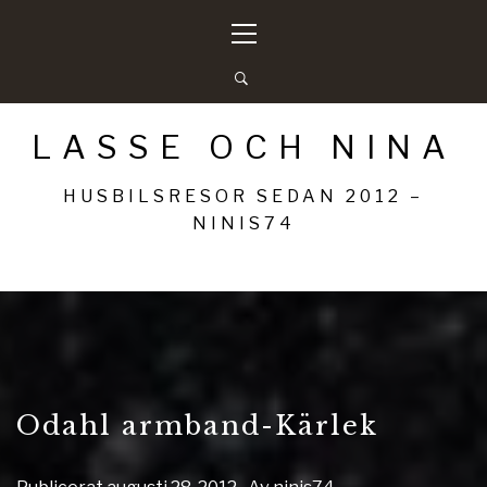
Hoppa
Primär
till
meny
innehåll
LASSE OCH NINA
HUSBILSRESOR SEDAN 2012 –
NINIS74
Odahl armband-Kärlek