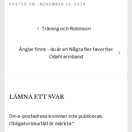
POSTED ON : NOVEMBER 16, 2014
Inläggsnavigering
Föregående
Träning och Robinson
inlägg:
Nästa
Änglar finns – du är en Några fler favoriter
inlägg:
Odahl armband
LÄMNA ETT SVAR
Din e-postadress kommer inte publiceras.
Obligatoriska fält är märkta
*