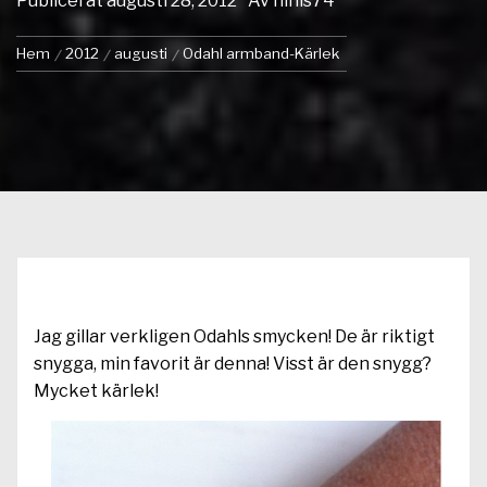
Publicerat
augusti 28, 2012
Av
ninis74
Hem
2012
augusti
Odahl armband-Kärlek
Jag gillar verkligen Odahls smycken! De är riktigt
snygga, min favorit är denna! Visst är den snygg?
Mycket kärlek!