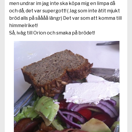
men undrar im jag inte ska köpa mig en limpa då
och då, det var supergott! ( Jag som inte ätit mjukt
bröd alls på såååå längr) Det var som att komma till
himmelriket!
Så, iväg till Orion och smaka på brödet!