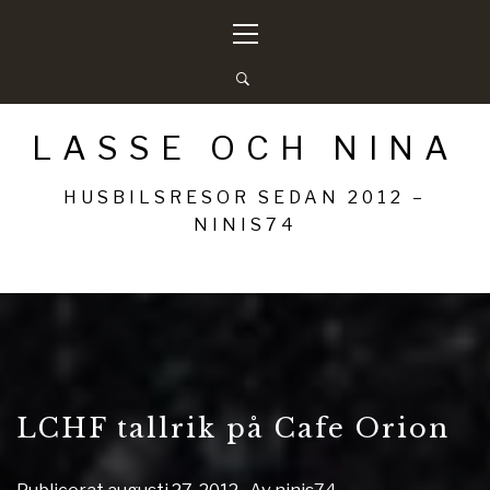
Hoppa
Primär
till
meny
innehåll
LASSE OCH NINA
HUSBILSRESOR SEDAN 2012 –
NINIS74
LCHF tallrik på Cafe Orion