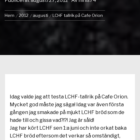
Publicerat
augusti 27, 2012
Av
ninis74
Hem
2012
augusti
LCHF tallrik på Cafe Orion
Idag valde jag att testa LCHF-tallrik på Cafe Orion.
Mycket god måste jag säga! Idag var även första
gången jag smakade på mjukt LCHF bröd som de
hade till och gissa vad?!?! Jag är såld!
Jag har kört LCHF sen 1:a juni och inte orkat baka
LCHF bröd eftersom det verkar så omständigt,