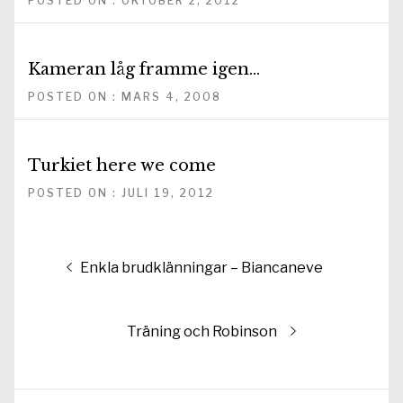
POSTED ON : OKTOBER 2, 2012
Kameran låg framme igen…
POSTED ON : MARS 4, 2008
Turkiet here we come
POSTED ON : JULI 19, 2012
Inläggsnavigering
Föregående
Enkla brudklänningar – Biancaneve
inlägg:
Nästa
Träning och Robinson
inlägg: