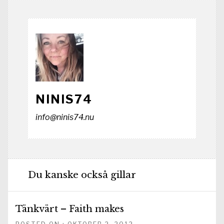
r
)
NINIS74
info@ninis74.nu
Du kanske också gillar
Tänkvärt – Faith makes