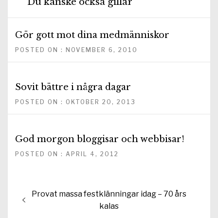
Du kanske också gillar
Gör gott mot dina medmänniskor
POSTED ON : NOVEMBER 6, 2010
Sovit bättre i några dagar
POSTED ON : OKTOBER 20, 2013
God morgon bloggisar och webbisar!
POSTED ON : APRIL 4, 2012
Inläggsnavigering
Föregående
Provat massa festklänningar idag – 70 års
inlägg:
kalas