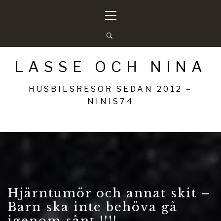
Hoppa
Primär
till
meny
innehåll
LASSE OCH NINA
HUSBILSRESOR SEDAN 2012 –
NINIS74
Hjärntumör och annat skit –
Barn ska inte behöva gå
igenom sånt !!!!