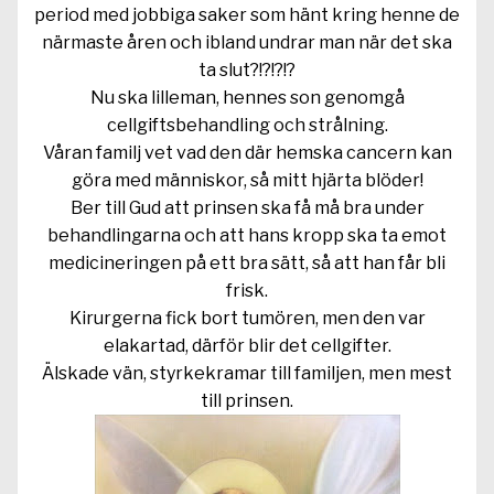
period med jobbiga saker som hänt kring henne de
närmaste åren och ibland undrar man när det ska
ta slut?!?!?!?
Nu ska lilleman, hennes son genomgå
cellgiftsbehandling och strålning.
Våran familj vet vad den där hemska cancern kan
göra med människor, så mitt hjärta blöder!
Ber till Gud att prinsen ska få må bra under
behandlingarna och att hans kropp ska ta emot
medicineringen på ett bra sätt, så att han får bli
frisk.
Kirurgerna fick bort tumören, men den var
elakartad, därför blir det cellgifter.
Älskade vän, styrkekramar till familjen, men mest
till prinsen.