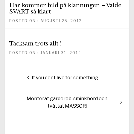
Här kommer bild på klänningen – Valde
SVART så klart
POSTED ON : AUGUSTI 25, 2012
Tacksam trots allt !
POSTED ON : JANUARI 31, 2014
Inläggsnavigering
Föregående
If you dont live for something….
inlägg:
Nästa
Monterat garderob, sminkbord och
inlägg:
tvättat MASSOR!