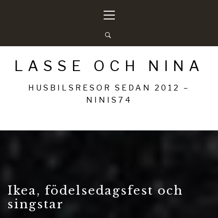
Hoppa
Primär
till
meny
innehåll
LASSE OCH NINA
HUSBILSRESOR SEDAN 2012 –
NINIS74
Ikea, födelsedagsfest och
singstar