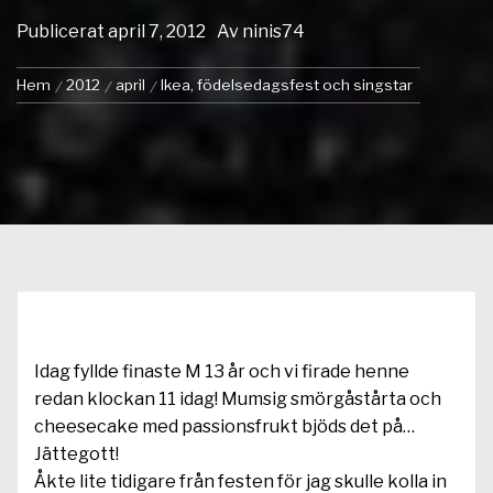
Publicerat
april 7, 2012
Av
ninis74
Hem
2012
april
Ikea, födelsedagsfest och singstar
Idag fyllde finaste M 13 år och vi firade henne
redan klockan 11 idag! Mumsig smörgåstårta och
cheesecake med passionsfrukt bjöds det på…
Jättegott!
Åkte lite tidigare från festen för jag skulle kolla in