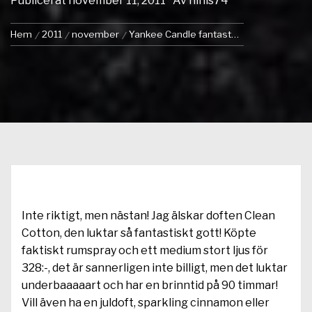
Publicerat
november 11, 2011
Av
ninis74
Hem
2011
november
Yankee Candle fantast…
Inte riktigt, men nästan! Jag älskar doften Clean
Cotton, den luktar så fantastiskt gott! Köpte
faktiskt rumspray och ett medium stort ljus för
328:-, det är sannerligen inte billigt, men det luktar
underbaaaaart och har en brinntid på 90 timmar!
Vill även ha en juldoft, sparkling cinnamon eller