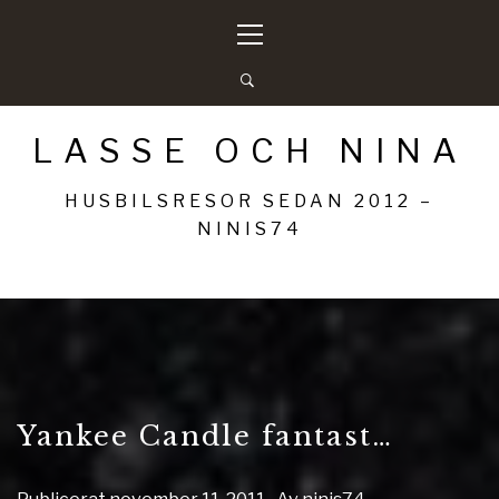
Hoppa
Primär
till
meny
innehåll
LASSE OCH NINA
HUSBILSRESOR SEDAN 2012 –
NINIS74
Yankee Candle fantast…