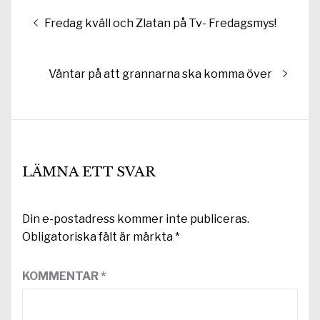
Inläggsnavigering
Föregående
Fredag kväll och Zlatan på Tv- Fredagsmys!
inlägg:
Nästa
Väntar på att grannarna ska komma över
inlägg:
LÄMNA ETT SVAR
Din e-postadress kommer inte publiceras.
Obligatoriska fält är märkta
*
KOMMENTAR
*