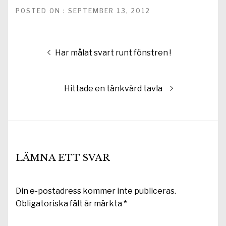
POSTED ON : SEPTEMBER 13, 2012
Inläggsnavigering
Föregående
Har målat svart runt fönstren !
inlägg:
Nästa
Hittade en tänkvärd tavla
inlägg:
LÄMNA ETT SVAR
Din e-postadress kommer inte publiceras.
Obligatoriska fält är märkta
*