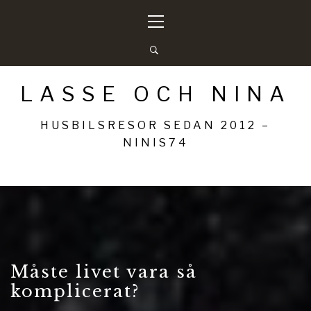
Hoppa
Primär
till
meny
innehåll
LASSE OCH NINA
HUSBILSRESOR SEDAN 2012 –
NINIS74
Måste livet vara så
komplicerat?