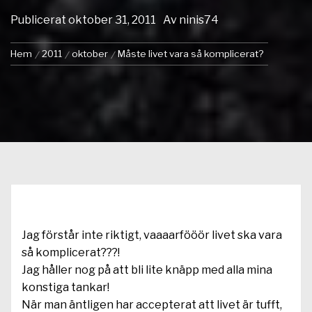
Publicerat
oktober 31, 2011
Av
ninis74
Hem
2011
oktober
Måste livet vara så komplicerat?
Jag förstår inte riktigt, vaaaarfööör livet ska vara
så komplicerat???!
Jag håller nog på att bli lite knäpp med alla mina
konstiga tankar!
När man äntligen har accepterat att livet är tufft,