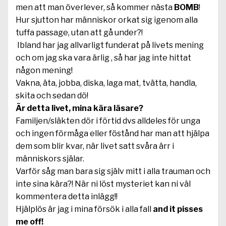
men att man överlever, så kommer nästa
BOMB
!
Hur sjutton har människor orkat sig igenom alla
tuffa passage, utan att gå under?!
Ibland har jag allvarligt funderat på livets mening
och om jag ska vara ärlig , så har jag inte hittat
någon mening!
Vakna, äta, jobba, diska, laga mat, tvätta, handla,
skita och sedan dö!
Är detta livet, mina kära läsare?
Familjen/släkten dör i förtid dvs alldeles för unga
och ingen förmåga eller föstånd har man att hjälpa
dem som blir kvar, när livet satt svåra ärr i
människors själar.
Varför såg man bara sig själv mitt i alla trauman och
inte sina kära?! När ni löst mysteriet kan ni väl
kommentera detta inlägg!!
Hjälplös är jag i mina försök i alla fall
and it pisses
me off!