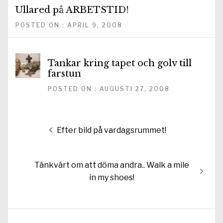
Ullared på ARBETSTID!
POSTED ON : APRIL 9, 2008
Tankar kring tapet och golv till
farstun
POSTED ON : AUGUSTI 27, 2008
Inläggsnavigering
Föregående
Efter bild på vardagsrummet!
inlägg:
Nästa
Tänkvärt om att döma andra.. Walk a mile
inlägg:
in my shoes!