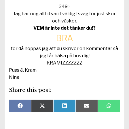
349:-
Jag har nog alltid varit väldigt svag för just skor
och väskor,
VEM är inte det tänker du!?
BRA
för då hoppas jag att du skriver en kommentar så
jag får hälsa på hos dig!
KRAMIZZZZZZZ
Puss & Kram
Nina
Share this post:
Dela
Dela
Dela
Dela
Dela
F
X
L
E
W
på
på
på
på
på
a
(
i
-
h
c
T
n
p
a
e
w
k
o
t
b
i
e
s
s