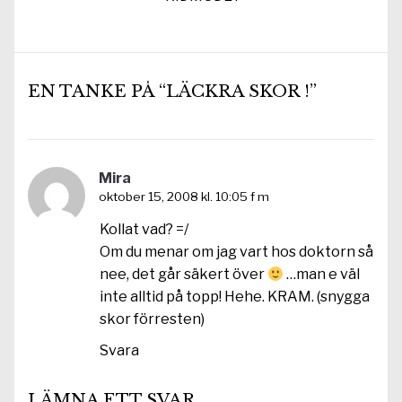
inlägg:
EN TANKE PÅ “LÄCKRA SKOR !”
Mira
oktober 15, 2008 kl. 10:05 f m
Kollat vad? =/
Om du menar om jag vart hos doktorn så
nee, det går säkert över
…man e väl
inte alltid på topp! Hehe. KRAM. (snygga
skor förresten)
Svara
LÄMNA ETT SVAR