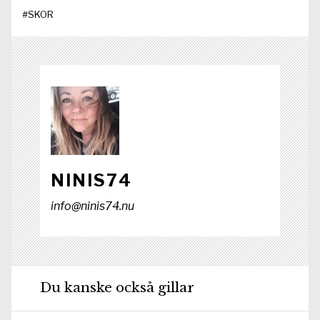
o
t
d
t
A
#
SKOR
o
t
I
p
k
e
n
p
r
)
NINIS74
info@ninis74.nu
Du kanske också gillar