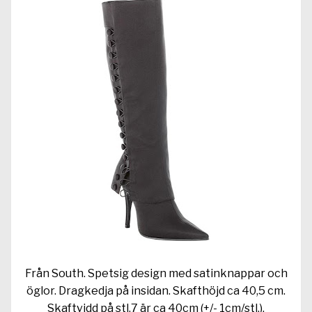
Från South. Spetsig de­sign med satinknappar och
öglor. Dragkedja på insidan. Skafthöjd ca 40,5 cm.
Skaftvidd på stl.7 är ca 40cm (+/- 1cm/stl.).