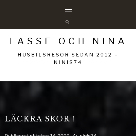
Hoppa
Primär
till
meny
innehåll
LASSE OCH NINA
HUSBILSRESOR SEDAN 2012 –
NINIS74
LÄCKRA SKOR !