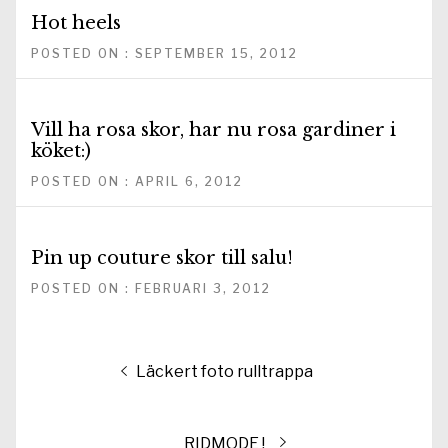
Hot heels
POSTED ON : SEPTEMBER 15, 2012
Vill ha rosa skor, har nu rosa gardiner i
köket:)
POSTED ON : APRIL 6, 2012
Pin up couture skor till salu!
POSTED ON : FEBRUARI 3, 2012
Inläggsnavigering
Föregående
Läckert foto rulltrappa
inlägg:
Nästa
RIDMODE !