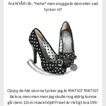
fira NYÅR i år.. *hehe* men snygga är dem eller vad
tycker ni?
Ojojoj, de här skorna tycker jag är RIKTIGT RIKTIGT
läckra, men men men jag skulle nog aldrig kunna
gå i dem, 12cm i klackhöjd! Priset är riktigt bra 199:-