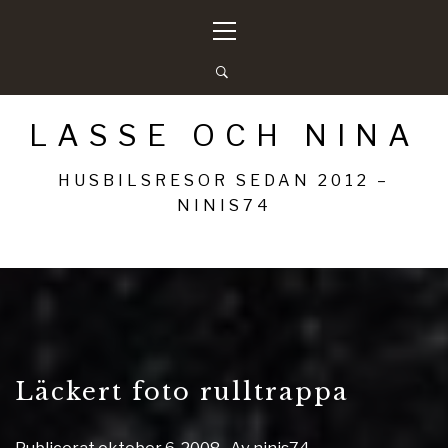
Hoppa
Primär
till
meny
innehåll
LASSE OCH NINA
HUSBILSRESOR SEDAN 2012 –
NINIS74
Läckert foto rulltrappa