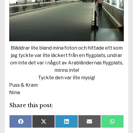
Bläddrar lite bland mina foton och hittade ett som
jag tyckte var lite läckert från en flygplats, undrar
om inte det var i något av Arabländernas flygplats,
minns inte!
Tyckte den var lite mysig!
Puss & Kram
Nina
Share this post:
Dela
Dela
Dela
Dela
Dela
F
X
L
E
W
på
på
på
på
på
a
(
i
-
h
c
T
n
p
a