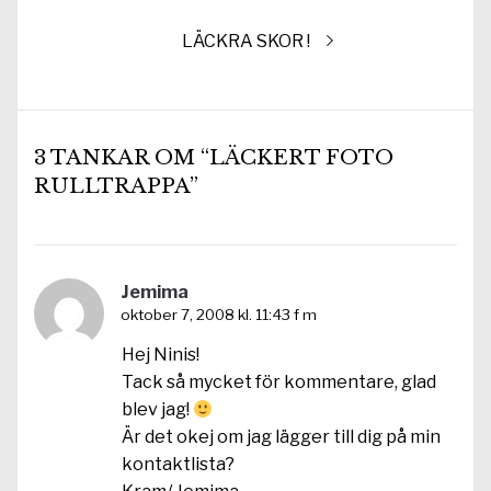
Nästa
LÄCKRA SKOR !
inlägg:
3 TANKAR OM “LÄCKERT FOTO
RULLTRAPPA”
Jemima
oktober 7, 2008 kl. 11:43 f m
Hej Ninis!
Tack så mycket för kommentare, glad
blev jag!
Är det okej om jag lägger till dig på min
kontaktlista?