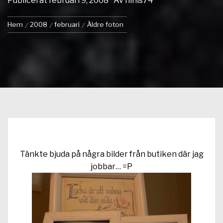
Publicerat
februari 9, 2008
Av
ninis74
Hem
2008
februari
Äldre foton
Tänkte bjuda på några bilder från butiken där jag
jobbar… =P