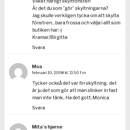
Vilket härligt skyltfönster!
Är det du som ”gör” skyltningarna?
Jag skulle verkligen tycka om att skylta
fönstren…bara frossa och välja i allt som
butiken har:-)
Kramar/Birgitta
Svara
Moa
februari 10, 2008 kl. 11:50 f m
Tycker också det var fin skyltning.. det
är ju det som gör att man slinker in fast
man inte tänk.. Ha det gott..Monica
Svara
Mita`s hjørne