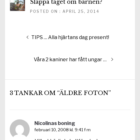
Släppa taget om barnen?
POSTED ON : APRIL 25, 2014
Inläggsnavigering
Föregående
TIPS … Alla hjärtans dag present!
inlägg:
Nästa
Våra 2 kaniner har fått ungar …
inlägg:
3 TANKAR OM “ÄLDRE FOTON”
Nicolinas boning
februari 10, 2008 kl. 9:41 f m