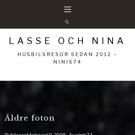
Hoppa
Primär
till
meny
innehåll
LASSE OCH NINA
HUSBILSRESOR SEDAN 2012 –
NINIS74
Äldre foton