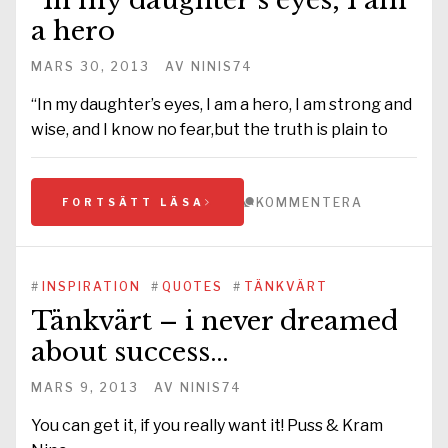
“In my daughter’s eyes, I am
a hero
MARS 30, 2013
AV
NINIS74
“In my daughter’s eyes, I am a hero, I am strong and
wise, and I know no fear,but the truth is plain to
KOMMENTERA
FORTSÄTT LÄSA
#
INSPIRATION
#
QUOTES
#
TÄNKVÄRT
Tänkvärt – i never dreamed
about success…
MARS 9, 2013
AV
NINIS74
You can get it, if you really want it! Puss & Kram