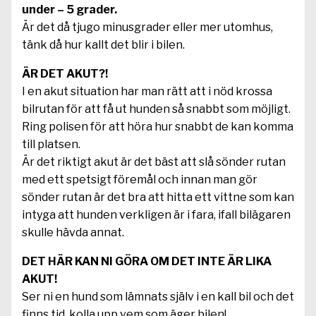
under – 5 grader.
Är det då tjugo minusgrader eller mer utomhus,
tänk då hur kallt det blir i bilen.
ÄR DET AKUT?!
I en akut situation har man rätt att i nöd krossa
bilrutan för att få ut hunden så snabbt som möjligt.
Ring polisen för att höra hur snabbt de kan komma
till platsen.
Är det riktigt akut är det bäst att slå sönder rutan
med ett spetsigt föremål och innan man gör
sönder rutan är det bra att hitta ett vittne som kan
intyga att hunden verkligen är i fara, ifall bilägaren
skulle hävda annat.
DET HÄR KAN NI GÖRA OM DET INTE ÄR LIKA
AKUT!
Ser ni en hund som lämnats själv i en kall bil och det
finns tid, kolla upp vem som äger bilen!