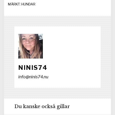
r
MÄRKT:
HUNDAR
)
NINIS74
info@ninis74.nu
Du kanske också gillar