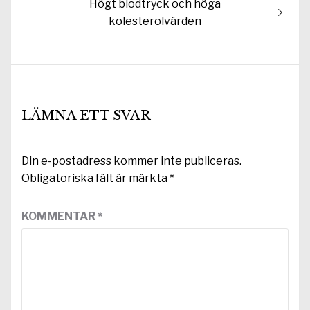
Nästa
Högt blodtryck och höga
inlägg:
kolesterolvärden
LÄMNA ETT SVAR
Din e-postadress kommer inte publiceras.
Obligatoriska fält är märkta
*
KOMMENTAR
*