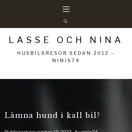
Hoppa
Primär
till
meny
innehåll
LASSE OCH NINA
HUSBILSRESOR SEDAN 2012 –
NINIS74
Lämna hund i kall bil?