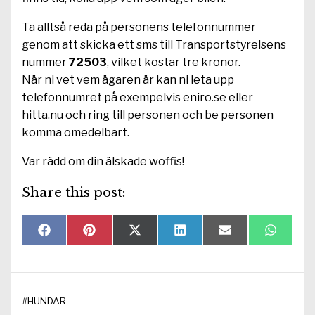
Ta alltså reda på personens telefonnummer
genom att skicka ett sms till Transportstyrelsens
nummer
72503
, vilket kostar tre kronor.
När ni vet vem ägaren är kan ni leta upp
telefonnumret på exempelvis eniro.se eller
hitta.nu och ring till personen och be personen
komma omedelbart.
Var rädd om din älskade woffis!
Share this post:
Dela
Dela
Dela
Dela
Dela
Dela
F
P
X
L
E
W
på
på
på
på
på
på
a
i
(
i
-
h
c
n
T
n
p
a
e
t
w
k
o
t
b
r
i
e
s
s
o
e
t
d
t
A
#
HUNDAR
o
s
t
I
p
k
t
e
n
p