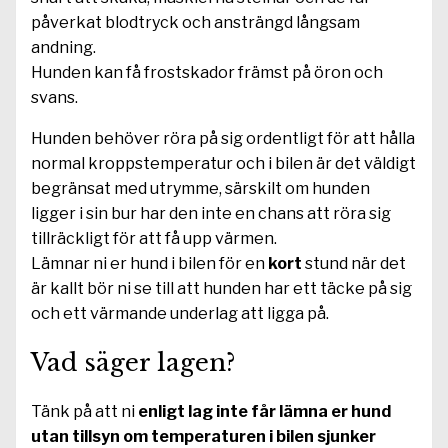
påverkat blodtryck och ansträngd långsam
andning.
Hunden kan få frostskador främst på öron och
svans.
Hunden behöver röra på sig ordentligt för att hålla
normal kroppstemperatur och i bilen är det väldigt
begränsat med utrymme, särskilt om hunden
ligger i sin bur har den inte en chans att röra sig
tillräckligt för att få upp värmen.
Lämnar ni er hund i bilen för en
kort
stund när det
är kallt bör ni se till att hunden har ett täcke på sig
och ett värmande underlag att ligga på.
Vad säger lagen?
Tänk på att ni
enligt lag inte får lämna er hund
utan tillsyn om temperaturen i bilen sjunker