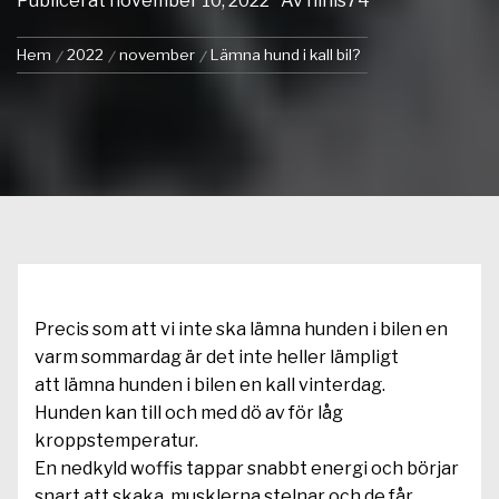
Publicerat
november 10, 2022
Av
ninis74
Hem
2022
november
Lämna hund i kall bil?
Precis som att vi inte ska lämna hunden i bilen en
varm sommardag är det inte heller lämpligt
att lämna hunden i bilen en kall vinterdag.
Hunden kan till och med dö av för låg
kroppstemperatur.
En nedkyld woffis tappar snabbt energi och börjar
snart att skaka, musklerna stelnar och de får