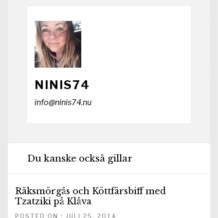
NINIS74
info@ninis74.nu
Du kanske också gillar
Räksmörgås och Köttfärsbiff med
Tzatziki på Klåva
POSTED ON : JULI 25, 2014