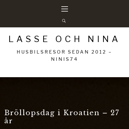
Hoppa
Primär
till
meny
innehåll
LASSE OCH NINA
HUSBILSRESOR SEDAN 2012 –
NINIS74
Bröllopsdag i Kroatien – 27
år