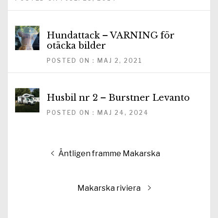
Hundattack – VARNING för
otäcka bilder
POSTED ON : MAJ 2, 2021
Husbil nr 2 – Burstner Levanto
POSTED ON : MAJ 24, 2024
Inläggsnavigering
Föregående
Äntligen framme Makarska
inlägg:
Nästa
Makarska riviera
inlägg: