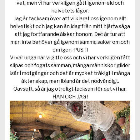
vet, men vi har verkligen gått igenom eld och
helvetets lågor.
Jag är tacksam över att vi klarat oss igenom allt
helvetiskt och jag kan än idag från mitt hjärta säga
att jag fortfarande älskar honom. Det är tur att
man inte behöver gå igenom samma saker om och
om igen. PUST!
Vi var unga när vi gifte oss och vi har verkligen fått
slipas och fogats samman, många människor glider
isär i motgångar och det är mycket tråkigt i många
äktenskap, men ibland är det nödvändigt.
Oavsett, så är jag otroligt tacksam för det vi har,
HAN OCH JAG !