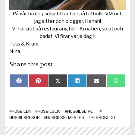
På vår bröllopsdag tittar han på fotbolls-VM och
jag sitter och bloggar. Hahah!
Vi har ätit på restaurang här i Kroatien, solat och
badat. Vi firar varje dag !!!
Puss & Kram
Nina
Share this post:
Dela
Dela
Dela
Dela
Dela
Dela
F
P
X
L
E
W
på
på
på
på
på
på
a
i
(
i
-
h
c
n
T
n
p
a
e
t
w
k
o
t
b
r
i
e
s
s
o
e
t
d
t
A
#
HUSBILEN
#
HUSBILSLIV
#
HUSBILSLIVET
#
o
s
t
I
p
k
t
e
n
p
HUSBILSRESOR
#
HUSBILSSEMESTER
#
PERSONLIGT
r
)