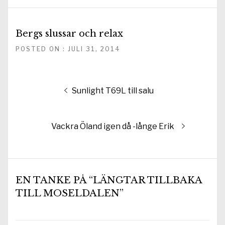
Bergs slussar och relax
POSTED ON : JULI 31, 2014
Inläggsnavigering
Föregående
Sunlight T69L till salu
inlägg:
Nästa
Vackra Öland igen då -långe Erik
inlägg:
EN TANKE PÅ “LÄNGTAR TILLBAKA
TILL MOSELDALEN”