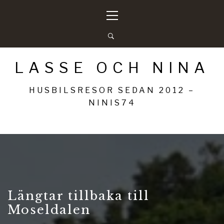
Hoppa
Primär
till
meny
innehåll
LASSE OCH NINA
HUSBILSRESOR SEDAN 2012 –
NINIS74
Längtar tillbaka till
Moseldalen