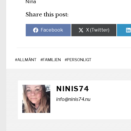
Nina
Share this post:
Dela
Dela
Facebook
X (Twitter)
på
på
#
ALLMÄNT
#
FAMILJEN
#
PERSONLIGT
NINIS74
info@ninis74.nu