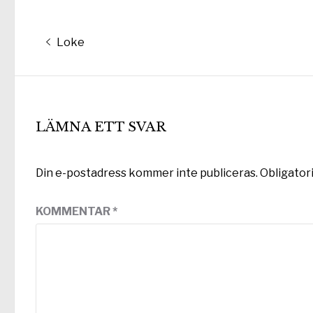
Inläggsnavigering
Föregående
Loke
inlägg:
LÄMNA ETT SVAR
Din e-postadress kommer inte publiceras.
Obligator
KOMMENTAR
*