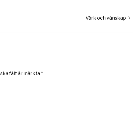
Nästa
Värk och vänskap
inlägg:
iska fält är märkta
*