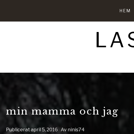
Hoppa
till
HEM
innehåll
LA
min mamma och jag
Publicerat
april 5, 2016
Av
ninis74