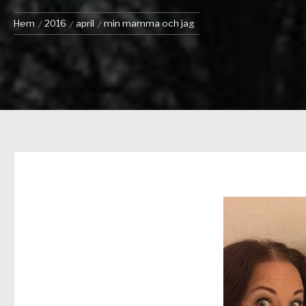
Hem
2016
april
min mamma och jag