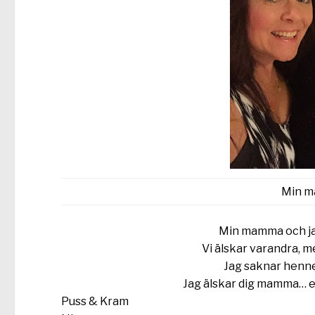
Min m
Min mamma och ja
Vi älskar varandra, m
Jag saknar henne
Jag älskar dig mamma… en s
Puss & Kram