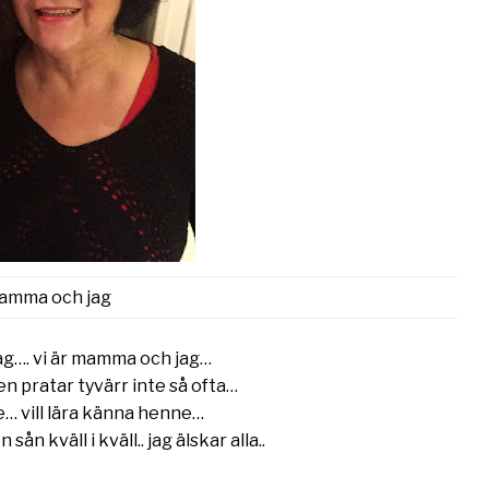
amma och jag
g…. vi är mamma och jag…
en pratar tyvärr inte så ofta…
… vill lära känna henne…
ån kväll i kväll.. jag älskar alla..