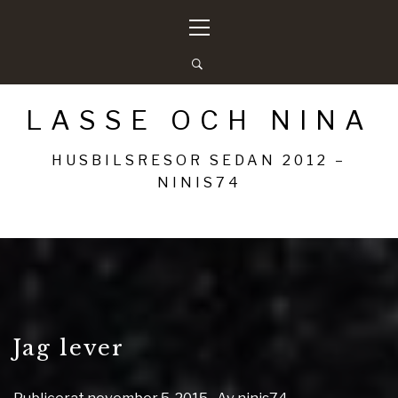
Hoppa
Primär
till
meny
innehåll
LASSE OCH NINA
HUSBILSRESOR SEDAN 2012 –
NINIS74
Jag lever