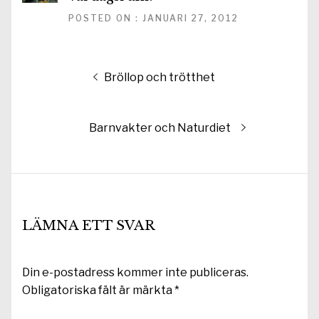
POSTED ON : JANUARI 27, 2012
Inläggsnavigering
Föregående
Bröllop och trötthet
inlägg:
Nästa
Barnvakter och Naturdiet
inlägg:
LÄMNA ETT SVAR
Din e-postadress kommer inte publiceras.
Obligatoriska fält är märkta
*