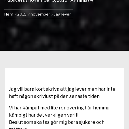
Publicerat
november 5, 2015
Av
ninis74
Hem
2015
november
Jag lever
Jag vill bara kort skriva att jag lever men har inte
haft någon skrivlust på den senaste tiden.
Vi har kämpat med lite renovering här hemma,
kämpigt har det verkligen varit!
Beslut som ska tas gör mig bara sjukare och