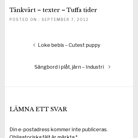
Tänkvärt – texter – Tuffa tider
POSTED ON : SEPTEMBER 7, 2012
Inläggsnavigering
Föregående
Loke bebis – Cutest puppy
inlägg:
Nästa
Sängbord i plåt, järn – Industri
inlägg:
LÄMNA ETT SVAR
Din e-postadress kommer inte publiceras.
Obligatoriska fält är märkta
*