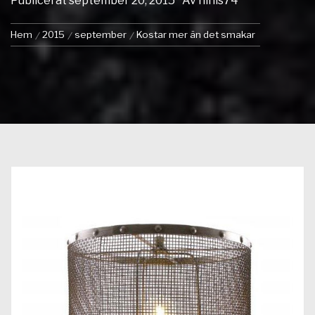
Publicerat
september 20, 2015
Av
ninis74
Hem
2015
september
Kostar mer än det smakar