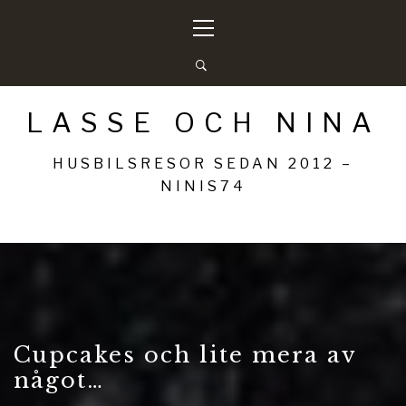
Hoppa
Primär
till
meny
innehåll
LASSE OCH NINA
HUSBILSRESOR SEDAN 2012 –
NINIS74
Cupcakes och lite mera av
något…