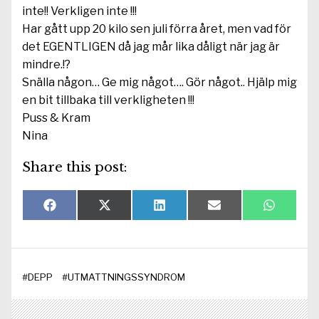
inte!! Verkligen inte !!!
Har gått upp 20 kilo sen juli förra året, men vad för
det EGENTLIGEN då jag mår lika dåligt när jag är
mindre.!?
Snälla någon… Ge mig något…. Gör något.. Hjälp mig
en bit tillbaka till verkligheten !!!
Puss & Kram
Nina
Share this post:
Dela
Dela
Dela
Dela
Dela
F
X
L
E
W
på
på
på
på
på
a
(
i
-
h
c
T
n
p
a
e
w
k
o
t
b
i
e
s
s
o
t
d
t
A
#
DEPP
#
UTMATTNINGSSYNDROM
o
t
I
p
k
e
n
p
r
)