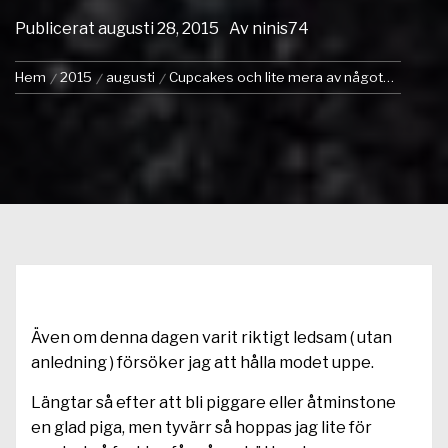
Publicerat
augusti 28, 2015
Av
ninis74
Hem
2015
augusti
Cupcakes och lite mera av något…
Även om denna dagen varit riktigt ledsam ( utan
anledning ) försöker jag att hålla modet uppe.
Längtar så efter att bli piggare eller åtminstone
en glad piga, men tyvärr så hoppas jag lite för