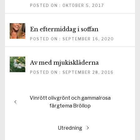
POSTED ON : OKTOBER 5, 2017
En eftermiddag i soffan
POSTED ON : SEPTEMBER 16, 2020
Av med mjukiskläderna
POSTED ON : SEPTEMBER 28, 2016
Inläggsnavigering
Föregående
Vinrött olivgrönt och gammalrosa
inlägg:
färgtema Bröllop
Nästa
Utredning
inlägg: