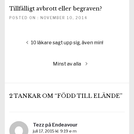
Tillfälligt avbrott eller begraven?
POSTED ON : NOVEMBER 10, 2014
Inläggsnavigering
Föregående
10 läkare sagt upp sig, även min!
inlägg:
Nästa
Minst av alla
inlägg:
2 TANKAR OM “FÖDD TILL ELÄNDE”
Tezz på Endeavour
juli 17, 2015 kl. 9:19 e m