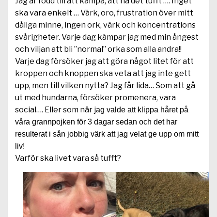
Jag är född till att kämpa, att ha det tufft …. Inget
ska vara enkelt … Värk, oro, frustration över mitt
dåliga minne, ingen ork, värk och koncentrations
svårigheter. Varje dag kämpar jag med min ångest
och viljan att bli ”normal” orka som alla andra!!
Varje dag försöker jag att göra något litet för att
kroppen och knoppen ska veta att jag inte gett
upp, men till vilken nytta? Jag får lida… Som att gå
ut med hundarna, försöker promenera, vara
social…. Eller som när j
ag valde att klippa håret på
våra grannpojken för 3 dagar sedan och det har
resulterat i sån jobbig värk att jag velat ge upp om mitt
liv!
Varför ska livet vara så tufft?