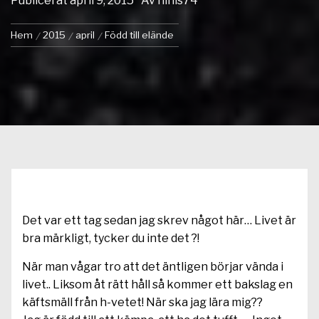
Publicerat
april 9, 2015
Av
ninis74
Hem
2015
april
Född till elände
Det var ett tag sedan jag skrev något här… Livet är
bra märkligt, tycker du inte det ?!
När man vågar tro att det äntligen börjar vända i
livet.. Liksom åt rätt håll så kommer ett bakslag en
käftsmäll från h-vetet! När ska jag lära mig??