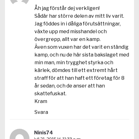
Åh jag förstår dej verkligen!
Sådär har större delen av mitt liv varit.
Jag föddes in i dåliga förutsättningar,
växte upp med misshandel och
övergrepp, allt var en kamp.
Även som vuxen har det varit en ständig
kamp, och nu de här sista bakslaget med
min man, min trygghet styrka och
kärlek, dömdes till ett extremt hårt
straff för att han haft ett företag för 8
år sedan, och de anser att han
skattefuskat.
Kram
Svara
Ninis74
juli 21, 2015 kl. 11:33 e m