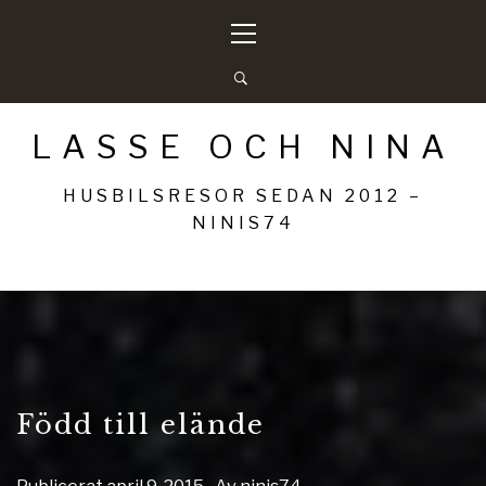
Hoppa
Primär
till
meny
innehåll
LASSE OCH NINA
HUSBILSRESOR SEDAN 2012 –
NINIS74
Född till elände