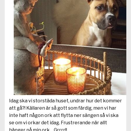
Idag ska vi storstäda huset, undrar hur det kommer
att gå?! Källaren är så gott som färdig, men vi har
inte haft någon ork att flytta ner sängen så vi ska
se om vi orkar det idag. Frustrerande när allt
hänger på min ork… Grrrr!!