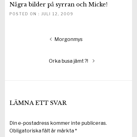
Några bilder på syrran och Micke!
POSTED ON : JULI 12, 2009
Inläggsnavigering
Föregående
Morgonmys
inlägg:
Nästa
Orka busa jämt ?!
inlägg:
LÄMNA ETT SVAR
Din e-postadress kommer inte publiceras.
Obligatoriska fält är märkta
*