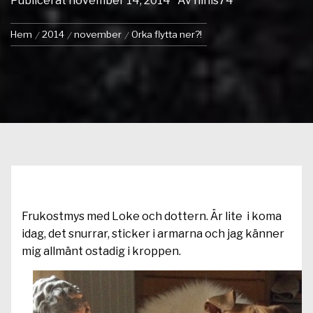
Publicerat
november 14, 2014
Av
ninis74
Hem
2014
november
Orka flytta ner?!
Frukostmys med Loke och dottern. Är lite i koma
idag, det snurrar, sticker i armarna och jag känner
mig allmänt ostadig i kroppen.