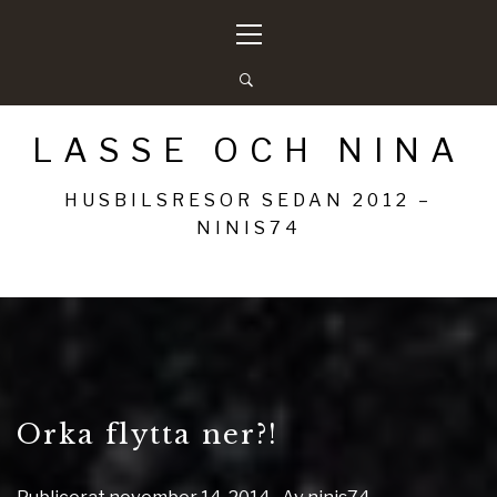
Hoppa
Primär
till
meny
innehåll
LASSE OCH NINA
HUSBILSRESOR SEDAN 2012 –
NINIS74
Orka flytta ner?!