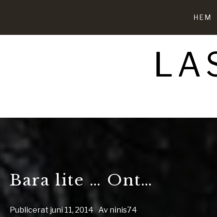
Hoppa
till
HEM
innehåll
LA
Bara lite … Ont…
Publicerat
juni 11, 2014
Av
ninis74