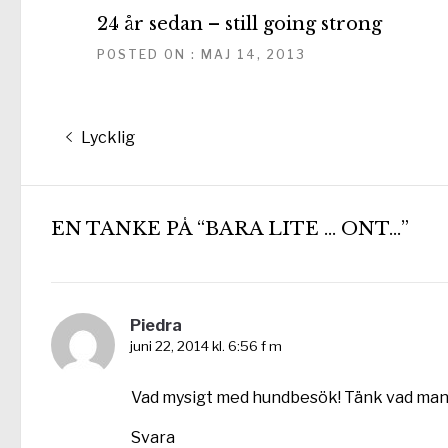
24 år sedan – still going strong
POSTED ON : MAJ 14, 2013
Inläggsnavigering
Föregående
Lycklig
inlägg:
EN TANKE PÅ “BARA LITE … ONT…”
Piedra
juni 22, 2014 kl. 6:56 f m
Vad mysigt med hundbesök! Tänk vad man 
Svara