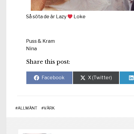
Så söta de är Lazy
Loke
Puss & Kram
Nina
Share this post:
Dela
Dela
Facebook
X (Twitter)
på
på
#
ALLMÄNT
#
VÄRK