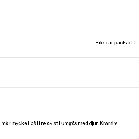
Nästa
Bilen är packad
inlägg:
mår mycket bättre av att umgås med djur. Kram! ♥